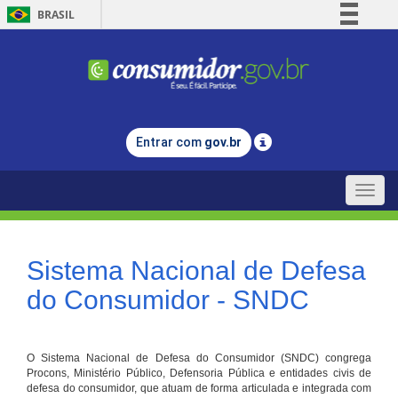
BRASIL
Simplifique!
Comunica BR
Participe
Acesso à informação
Entrar com
gov.br
Legislação
Canais
Toggle
naviga
Sistema Nacional de Defesa
do Consumidor - SNDC
O Sistema Nacional de Defesa do Consumidor (SNDC) congrega
Procons, Ministério Público, Defensoria Pública e entidades civis de
defesa do consumidor, que atuam de forma articulada e integrada com