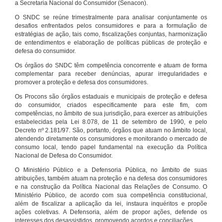
a Secretaria Nacional do Consumidor (Senacon).
O SNDC se reúne trimestralmente para analisar conjuntamente os
desafios enfrentados pelos consumidores e para a formulação de
estratégias de ação, tais como, fiscalizações conjuntas, harmonização
de entendimentos e elaboração de políticas públicas de proteção e
defesa do consumidor.
Os órgãos do SNDC têm competência concorrente e atuam de forma
complementar para receber denúncias, apurar irregularidades e
promover a proteção e defesa dos consumidores.
Os Procons são órgãos estaduais e municipais de proteção e defesa
do consumidor, criados especificamente para este fim, com
competências, no âmbito de sua jurisdição, para exercer as atribuições
estabelecidas pela Lei 8.078, de 11 de setembro de 1990, e pelo
Decreto nº 2.181/97. São, portanto, órgãos que atuam no âmbito local,
atendendo diretamente os consumidores e monitorando o mercado de
consumo local, tendo papel fundamental na execução da Política
Nacional de Defesa do Consumidor.
O Ministério Público e a Defensoria Pública, no âmbito de suas
atribuições, também atuam na proteção e na defesa dos consumidores
e na construção da Política Nacional das Relações de Consumo. O
Ministério Público, de acordo com sua competência constitucional,
além de fiscalizar a aplicação da lei, instaura inquéritos e propõe
ações coletivas. A Defensoria, além de propor ações, defende os
interesses dos desassistidos, promovendo acordos e conciliações.