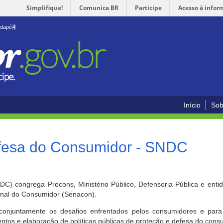
Simplifique!
Comunica BR
Participe
Acesso à infor
odapé
4
Início
Sob
efesa do Consumidor - SNDC
) congrega Procons, Ministério Público, Defensoria Pública e enti
ional do Consumidor (Senacon).
conjuntamente os desafios enfrentados pelos consumidores e para 
ntos e elaboração de políticas públicas de proteção e defesa do cons