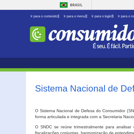
BRASIL
Ir para o conteúdo
1
Ir para o menu
2
Ir para o login
3
Ir para o r
Sistema Nacional de D
O Sistema Nacional de Defesa do Consumidor (SNDC
forma articulada e integrada com a Secretaria Nac
O SNDC se reúne trimestralmente para analisar 
fiscalizações conjuntas, harmonização de entendime