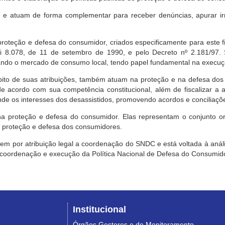
e atuam de forma complementar para receber denúncias, apurar irr
roteção e defesa do consumidor, criados especificamente para este f
ei 8.078, de 11 de setembro de 1990, e pelo Decreto nº 2.181/97.
ndo o mercado de consumo local, tendo papel fundamental na execuçã
mbito de suas atribuições, também atuam na proteção e na defesa dos
 acordo com sua competência constitucional, além de fiscalizar a ap
ende os interesses dos desassistidos, promovendo acordos e conciliaçõ
na proteção e defesa do consumidor. Elas representam o conjunto o
e proteção e defesa dos consumidores.
 tem por atribuição legal a coordenação do SNDC e está voltada à aná
, coordenação e execução da Política Nacional de Defesa do Consumido
Institucional
Órgãos Gestores e de Monitoramento