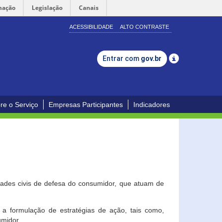
mação
Legislação
Canais
ACESSIBILIDADE
ALTO CONTRASTE
Entrar com
gov.br
re o Serviço
Empresas Participantes
Indicadores
dades civis de defesa do consumidor, que atuam de
a formulação de estratégias de ação, tais como,
umidor.