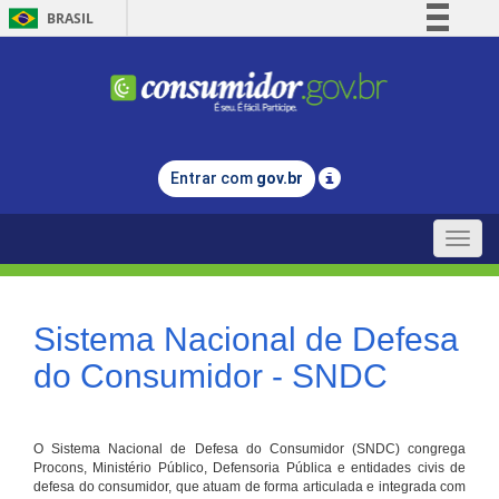
BRASIL
Simplifique!
Comunica BR
Participe
Acesso à informação
Entrar com
gov.br
Legislação
Canais
Toggle
naviga
Sistema Nacional de Defesa
do Consumidor - SNDC
O Sistema Nacional de Defesa do Consumidor (SNDC) congrega
Procons, Ministério Público, Defensoria Pública e entidades civis de
defesa do consumidor, que atuam de forma articulada e integrada com