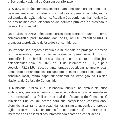
a Secretaria Nacional do Consumidor (Senacon).
O SNDC se reúne trimestralmente para analisar conjuntamente os
desafios enfrentados pelos consumidores e para a formulação de
estratégias de ação, tais como, fiscalizações conjuntas, harmonização
de entendimentos e elaboração de políticas públicas de proteção e
defesa do consumidor.
Os órgãos do SNDC têm competência concorrente e atuam de forma
complementar para receber denúncias, apurar irregularidades e
promover a proteção e defesa dos consumidores.
Os Procons são órgãos estaduais e municipais de proteção e defesa
do consumidor, criados especificamente para este fim, com
competências, no âmbito de sua jurisdição, para exercer as atribuições
estabelecidas pela Lei 8.078, de 11 de setembro de 1990, e pelo
Decreto nº 2.181/97. São, portanto, órgãos que atuam no âmbito local,
atendendo diretamente os consumidores e monitorando o mercado de
consumo local, tendo papel fundamental na execução da Política
Nacional de Defesa do Consumidor.
O Ministério Público e a Defensoria Pública, no âmbito de suas
atribuições, também atuam na proteção e na defesa dos consumidores
e na construção da Política Nacional das Relações de Consumo. O
Ministério Público, de acordo com sua competência constitucional,
além de fiscalizar a aplicação da lei, instaura inquéritos e propõe
ações coletivas. A Defensoria, além de propor ações, defende os
interesses dos desassistidos, promovendo acordos e conciliações.