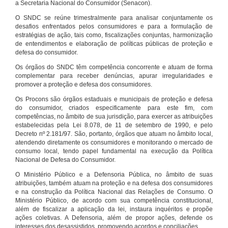
a Secretaria Nacional do Consumidor (Senacon).
O SNDC se reúne trimestralmente para analisar conjuntamente os
desafios enfrentados pelos consumidores e para a formulação de
estratégias de ação, tais como, fiscalizações conjuntas, harmonização
de entendimentos e elaboração de políticas públicas de proteção e
defesa do consumidor.
Os órgãos do SNDC têm competência concorrente e atuam de forma
complementar para receber denúncias, apurar irregularidades e
promover a proteção e defesa dos consumidores.
Os Procons são órgãos estaduais e municipais de proteção e defesa
do consumidor, criados especificamente para este fim, com
competências, no âmbito de sua jurisdição, para exercer as atribuições
estabelecidas pela Lei 8.078, de 11 de setembro de 1990, e pelo
Decreto nº 2.181/97. São, portanto, órgãos que atuam no âmbito local,
atendendo diretamente os consumidores e monitorando o mercado de
consumo local, tendo papel fundamental na execução da Política
Nacional de Defesa do Consumidor.
O Ministério Público e a Defensoria Pública, no âmbito de suas
atribuições, também atuam na proteção e na defesa dos consumidores
e na construção da Política Nacional das Relações de Consumo. O
Ministério Público, de acordo com sua competência constitucional,
além de fiscalizar a aplicação da lei, instaura inquéritos e propõe
ações coletivas. A Defensoria, além de propor ações, defende os
interesses dos desassistidos, promovendo acordos e conciliações.