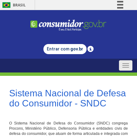
BRASIL
Simplifique!
Comunica BR
Participe
Acesso à informação
Entrar com
gov.br
Legislação
Canais
Toggle
naviga
Sistema Nacional de Defesa
do Consumidor - SNDC
O Sistema Nacional de Defesa do Consumidor (SNDC) congrega
Procons, Ministério Público, Defensoria Pública e entidades civis de
defesa do consumidor, que atuam de forma articulada e integrada com