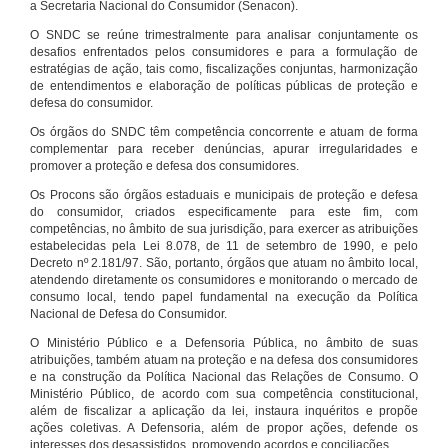
a Secretaria Nacional do Consumidor (Senacon).
O SNDC se reúne trimestralmente para analisar conjuntamente os
desafios enfrentados pelos consumidores e para a formulação de
estratégias de ação, tais como, fiscalizações conjuntas, harmonização
de entendimentos e elaboração de políticas públicas de proteção e
defesa do consumidor.
Os órgãos do SNDC têm competência concorrente e atuam de forma
complementar para receber denúncias, apurar irregularidades e
promover a proteção e defesa dos consumidores.
Os Procons são órgãos estaduais e municipais de proteção e defesa
do consumidor, criados especificamente para este fim, com
competências, no âmbito de sua jurisdição, para exercer as atribuições
estabelecidas pela Lei 8.078, de 11 de setembro de 1990, e pelo
Decreto nº 2.181/97. São, portanto, órgãos que atuam no âmbito local,
atendendo diretamente os consumidores e monitorando o mercado de
consumo local, tendo papel fundamental na execução da Política
Nacional de Defesa do Consumidor.
O Ministério Público e a Defensoria Pública, no âmbito de suas
atribuições, também atuam na proteção e na defesa dos consumidores
e na construção da Política Nacional das Relações de Consumo. O
Ministério Público, de acordo com sua competência constitucional,
além de fiscalizar a aplicação da lei, instaura inquéritos e propõe
ações coletivas. A Defensoria, além de propor ações, defende os
interesses dos desassistidos, promovendo acordos e conciliações.