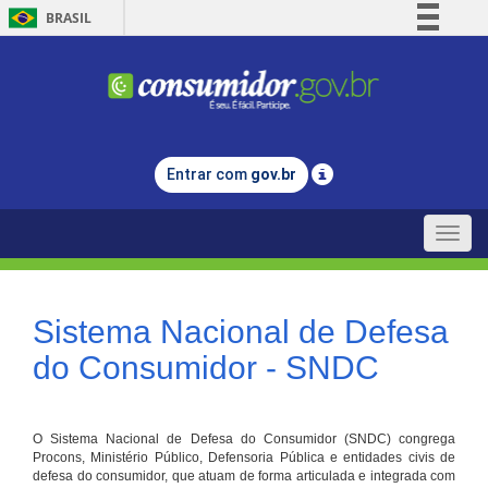
BRASIL
Simplifique!
Comunica BR
Participe
Acesso à informação
Entrar com
gov.br
Legislação
Canais
Toggle
naviga
Sistema Nacional de Defesa
do Consumidor - SNDC
O Sistema Nacional de Defesa do Consumidor (SNDC) congrega
Procons, Ministério Público, Defensoria Pública e entidades civis de
defesa do consumidor, que atuam de forma articulada e integrada com