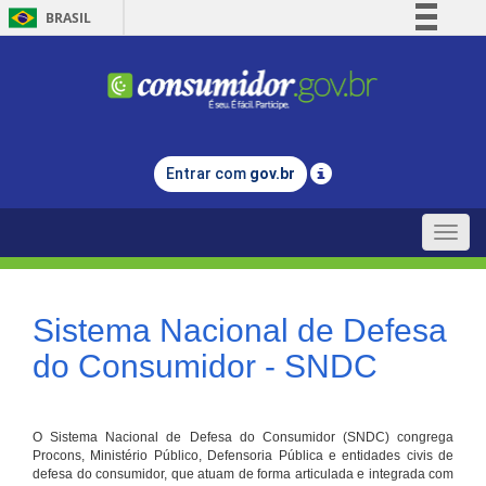
BRASIL
Simplifique!
Comunica BR
Participe
Acesso à informação
Entrar com
gov.br
Legislação
Canais
Toggle
naviga
Sistema Nacional de Defesa
do Consumidor - SNDC
O Sistema Nacional de Defesa do Consumidor (SNDC) congrega
Procons, Ministério Público, Defensoria Pública e entidades civis de
defesa do consumidor, que atuam de forma articulada e integrada com