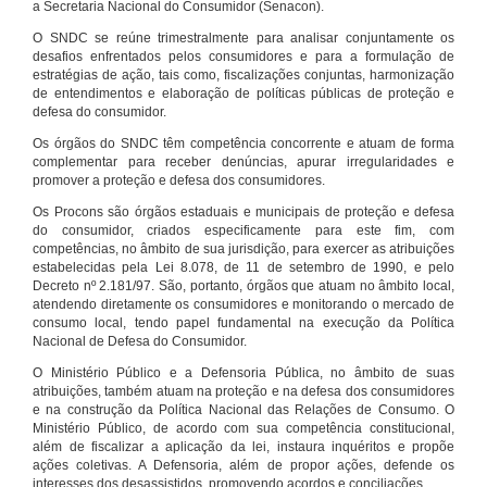
a Secretaria Nacional do Consumidor (Senacon).
O SNDC se reúne trimestralmente para analisar conjuntamente os
desafios enfrentados pelos consumidores e para a formulação de
estratégias de ação, tais como, fiscalizações conjuntas, harmonização
de entendimentos e elaboração de políticas públicas de proteção e
defesa do consumidor.
Os órgãos do SNDC têm competência concorrente e atuam de forma
complementar para receber denúncias, apurar irregularidades e
promover a proteção e defesa dos consumidores.
Os Procons são órgãos estaduais e municipais de proteção e defesa
do consumidor, criados especificamente para este fim, com
competências, no âmbito de sua jurisdição, para exercer as atribuições
estabelecidas pela Lei 8.078, de 11 de setembro de 1990, e pelo
Decreto nº 2.181/97. São, portanto, órgãos que atuam no âmbito local,
atendendo diretamente os consumidores e monitorando o mercado de
consumo local, tendo papel fundamental na execução da Política
Nacional de Defesa do Consumidor.
O Ministério Público e a Defensoria Pública, no âmbito de suas
atribuições, também atuam na proteção e na defesa dos consumidores
e na construção da Política Nacional das Relações de Consumo. O
Ministério Público, de acordo com sua competência constitucional,
além de fiscalizar a aplicação da lei, instaura inquéritos e propõe
ações coletivas. A Defensoria, além de propor ações, defende os
interesses dos desassistidos, promovendo acordos e conciliações.