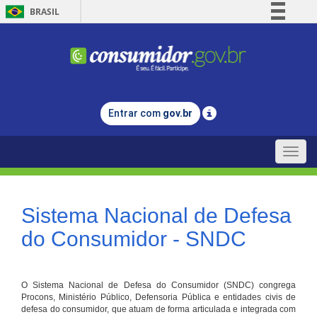
BRASIL
Simplifique!
Comunica BR
Participe
Acesso à informação
Entrar com
gov.br
Legislação
Canais
Toggle
naviga
Sistema Nacional de Defesa
do Consumidor - SNDC
O Sistema Nacional de Defesa do Consumidor (SNDC) congrega
Procons, Ministério Público, Defensoria Pública e entidades civis de
defesa do consumidor, que atuam de forma articulada e integrada com