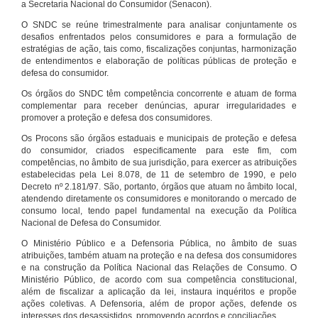
a Secretaria Nacional do Consumidor (Senacon).
O SNDC se reúne trimestralmente para analisar conjuntamente os
desafios enfrentados pelos consumidores e para a formulação de
estratégias de ação, tais como, fiscalizações conjuntas, harmonização
de entendimentos e elaboração de políticas públicas de proteção e
defesa do consumidor.
Os órgãos do SNDC têm competência concorrente e atuam de forma
complementar para receber denúncias, apurar irregularidades e
promover a proteção e defesa dos consumidores.
Os Procons são órgãos estaduais e municipais de proteção e defesa
do consumidor, criados especificamente para este fim, com
competências, no âmbito de sua jurisdição, para exercer as atribuições
estabelecidas pela Lei 8.078, de 11 de setembro de 1990, e pelo
Decreto nº 2.181/97. São, portanto, órgãos que atuam no âmbito local,
atendendo diretamente os consumidores e monitorando o mercado de
consumo local, tendo papel fundamental na execução da Política
Nacional de Defesa do Consumidor.
O Ministério Público e a Defensoria Pública, no âmbito de suas
atribuições, também atuam na proteção e na defesa dos consumidores
e na construção da Política Nacional das Relações de Consumo. O
Ministério Público, de acordo com sua competência constitucional,
além de fiscalizar a aplicação da lei, instaura inquéritos e propõe
ações coletivas. A Defensoria, além de propor ações, defende os
interesses dos desassistidos, promovendo acordos e conciliações.