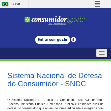
BRASIL
Simplifique!
Comunica BR
Participe
Acesso à informação
Entrar com
gov.br
Legislação
Canais
Toggle
naviga
Sistema Nacional de Defesa
do Consumidor - SNDC
O Sistema Nacional de Defesa do Consumidor (SNDC) congrega
Procons, Ministério Público, Defensoria Pública e entidades civis de
defesa do consumidor, que atuam de forma articulada e integrada com