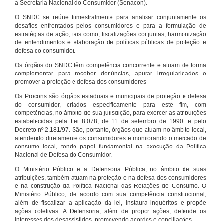
a Secretaria Nacional do Consumidor (Senacon).
O SNDC se reúne trimestralmente para analisar conjuntamente os
desafios enfrentados pelos consumidores e para a formulação de
estratégias de ação, tais como, fiscalizações conjuntas, harmonização
de entendimentos e elaboração de políticas públicas de proteção e
defesa do consumidor.
Os órgãos do SNDC têm competência concorrente e atuam de forma
complementar para receber denúncias, apurar irregularidades e
promover a proteção e defesa dos consumidores.
Os Procons são órgãos estaduais e municipais de proteção e defesa
do consumidor, criados especificamente para este fim, com
competências, no âmbito de sua jurisdição, para exercer as atribuições
estabelecidas pela Lei 8.078, de 11 de setembro de 1990, e pelo
Decreto nº 2.181/97. São, portanto, órgãos que atuam no âmbito local,
atendendo diretamente os consumidores e monitorando o mercado de
consumo local, tendo papel fundamental na execução da Política
Nacional de Defesa do Consumidor.
O Ministério Público e a Defensoria Pública, no âmbito de suas
atribuições, também atuam na proteção e na defesa dos consumidores
e na construção da Política Nacional das Relações de Consumo. O
Ministério Público, de acordo com sua competência constitucional,
além de fiscalizar a aplicação da lei, instaura inquéritos e propõe
ações coletivas. A Defensoria, além de propor ações, defende os
interesses dos desassistidos, promovendo acordos e conciliações.