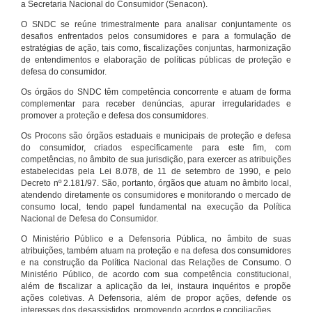
a Secretaria Nacional do Consumidor (Senacon).
O SNDC se reúne trimestralmente para analisar conjuntamente os
desafios enfrentados pelos consumidores e para a formulação de
estratégias de ação, tais como, fiscalizações conjuntas, harmonização
de entendimentos e elaboração de políticas públicas de proteção e
defesa do consumidor.
Os órgãos do SNDC têm competência concorrente e atuam de forma
complementar para receber denúncias, apurar irregularidades e
promover a proteção e defesa dos consumidores.
Os Procons são órgãos estaduais e municipais de proteção e defesa
do consumidor, criados especificamente para este fim, com
competências, no âmbito de sua jurisdição, para exercer as atribuições
estabelecidas pela Lei 8.078, de 11 de setembro de 1990, e pelo
Decreto nº 2.181/97. São, portanto, órgãos que atuam no âmbito local,
atendendo diretamente os consumidores e monitorando o mercado de
consumo local, tendo papel fundamental na execução da Política
Nacional de Defesa do Consumidor.
O Ministério Público e a Defensoria Pública, no âmbito de suas
atribuições, também atuam na proteção e na defesa dos consumidores
e na construção da Política Nacional das Relações de Consumo. O
Ministério Público, de acordo com sua competência constitucional,
além de fiscalizar a aplicação da lei, instaura inquéritos e propõe
ações coletivas. A Defensoria, além de propor ações, defende os
interesses dos desassistidos, promovendo acordos e conciliações.