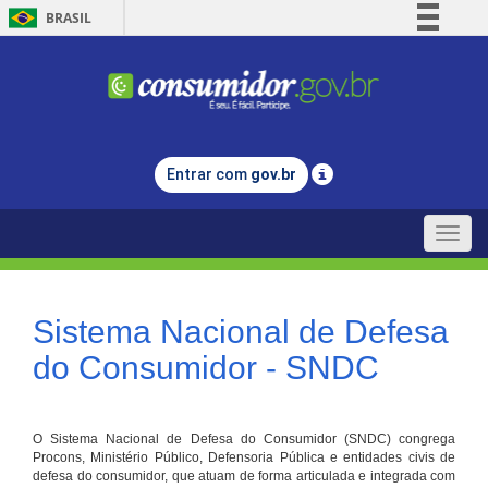
BRASIL
Simplifique!
Comunica BR
Participe
Acesso à informação
Entrar com
gov.br
Legislação
Canais
Toggle
naviga
Sistema Nacional de Defesa
do Consumidor - SNDC
O Sistema Nacional de Defesa do Consumidor (SNDC) congrega
Procons, Ministério Público, Defensoria Pública e entidades civis de
defesa do consumidor, que atuam de forma articulada e integrada com