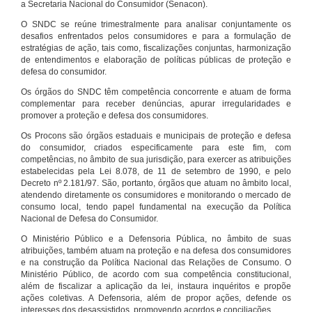
a Secretaria Nacional do Consumidor (Senacon).
O SNDC se reúne trimestralmente para analisar conjuntamente os
desafios enfrentados pelos consumidores e para a formulação de
estratégias de ação, tais como, fiscalizações conjuntas, harmonização
de entendimentos e elaboração de políticas públicas de proteção e
defesa do consumidor.
Os órgãos do SNDC têm competência concorrente e atuam de forma
complementar para receber denúncias, apurar irregularidades e
promover a proteção e defesa dos consumidores.
Os Procons são órgãos estaduais e municipais de proteção e defesa
do consumidor, criados especificamente para este fim, com
competências, no âmbito de sua jurisdição, para exercer as atribuições
estabelecidas pela Lei 8.078, de 11 de setembro de 1990, e pelo
Decreto nº 2.181/97. São, portanto, órgãos que atuam no âmbito local,
atendendo diretamente os consumidores e monitorando o mercado de
consumo local, tendo papel fundamental na execução da Política
Nacional de Defesa do Consumidor.
O Ministério Público e a Defensoria Pública, no âmbito de suas
atribuições, também atuam na proteção e na defesa dos consumidores
e na construção da Política Nacional das Relações de Consumo. O
Ministério Público, de acordo com sua competência constitucional,
além de fiscalizar a aplicação da lei, instaura inquéritos e propõe
ações coletivas. A Defensoria, além de propor ações, defende os
interesses dos desassistidos, promovendo acordos e conciliações.