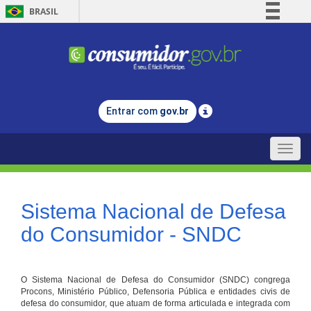
BRASIL
Simplifique!
Comunica BR
Participe
Acesso à informação
Entrar com
gov.br
Legislação
Canais
Toggle
naviga
Sistema Nacional de Defesa
do Consumidor - SNDC
O Sistema Nacional de Defesa do Consumidor (SNDC) congrega
Procons, Ministério Público, Defensoria Pública e entidades civis de
defesa do consumidor, que atuam de forma articulada e integrada com