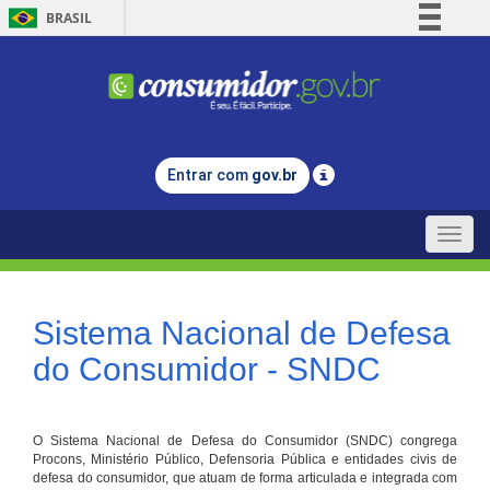
BRASIL
Simplifique!
Comunica BR
Participe
Acesso à informação
Entrar com
gov.br
Legislação
Canais
Toggle
naviga
Sistema Nacional de Defesa
do Consumidor - SNDC
O Sistema Nacional de Defesa do Consumidor (SNDC) congrega
Procons, Ministério Público, Defensoria Pública e entidades civis de
defesa do consumidor, que atuam de forma articulada e integrada com