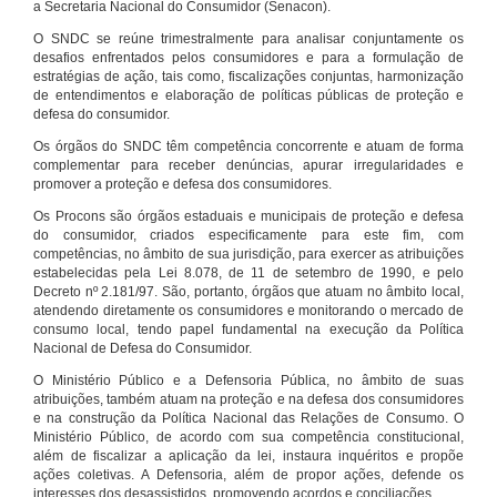
a Secretaria Nacional do Consumidor (Senacon).
O SNDC se reúne trimestralmente para analisar conjuntamente os
desafios enfrentados pelos consumidores e para a formulação de
estratégias de ação, tais como, fiscalizações conjuntas, harmonização
de entendimentos e elaboração de políticas públicas de proteção e
defesa do consumidor.
Os órgãos do SNDC têm competência concorrente e atuam de forma
complementar para receber denúncias, apurar irregularidades e
promover a proteção e defesa dos consumidores.
Os Procons são órgãos estaduais e municipais de proteção e defesa
do consumidor, criados especificamente para este fim, com
competências, no âmbito de sua jurisdição, para exercer as atribuições
estabelecidas pela Lei 8.078, de 11 de setembro de 1990, e pelo
Decreto nº 2.181/97. São, portanto, órgãos que atuam no âmbito local,
atendendo diretamente os consumidores e monitorando o mercado de
consumo local, tendo papel fundamental na execução da Política
Nacional de Defesa do Consumidor.
O Ministério Público e a Defensoria Pública, no âmbito de suas
atribuições, também atuam na proteção e na defesa dos consumidores
e na construção da Política Nacional das Relações de Consumo. O
Ministério Público, de acordo com sua competência constitucional,
além de fiscalizar a aplicação da lei, instaura inquéritos e propõe
ações coletivas. A Defensoria, além de propor ações, defende os
interesses dos desassistidos, promovendo acordos e conciliações.