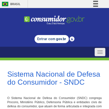
BRASIL
Simplifique!
Comunica BR
Participe
Acesso à informação
Entrar com
gov.br
Legislação
Canais
Toggle
naviga
Sistema Nacional de Defesa
do Consumidor - SNDC
O Sistema Nacional de Defesa do Consumidor (SNDC) congrega
Procons, Ministério Público, Defensoria Pública e entidades civis de
defesa do consumidor, que atuam de forma articulada e integrada com