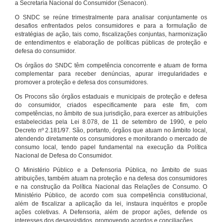
a Secretaria Nacional do Consumidor (Senacon).
O SNDC se reúne trimestralmente para analisar conjuntamente os
desafios enfrentados pelos consumidores e para a formulação de
estratégias de ação, tais como, fiscalizações conjuntas, harmonização
de entendimentos e elaboração de políticas públicas de proteção e
defesa do consumidor.
Os órgãos do SNDC têm competência concorrente e atuam de forma
complementar para receber denúncias, apurar irregularidades e
promover a proteção e defesa dos consumidores.
Os Procons são órgãos estaduais e municipais de proteção e defesa
do consumidor, criados especificamente para este fim, com
competências, no âmbito de sua jurisdição, para exercer as atribuições
estabelecidas pela Lei 8.078, de 11 de setembro de 1990, e pelo
Decreto nº 2.181/97. São, portanto, órgãos que atuam no âmbito local,
atendendo diretamente os consumidores e monitorando o mercado de
consumo local, tendo papel fundamental na execução da Política
Nacional de Defesa do Consumidor.
O Ministério Público e a Defensoria Pública, no âmbito de suas
atribuições, também atuam na proteção e na defesa dos consumidores
e na construção da Política Nacional das Relações de Consumo. O
Ministério Público, de acordo com sua competência constitucional,
além de fiscalizar a aplicação da lei, instaura inquéritos e propõe
ações coletivas. A Defensoria, além de propor ações, defende os
interesses dos desassistidos, promovendo acordos e conciliações.