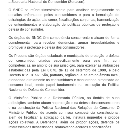
a Secretaria Nacional do Consumidor (Senacon).
O SNDC se reúne trimestralmente para analisar conjuntamente os
desafios enfrentados pelos consumidores e para a formulação de
estratégias de ação, tais como, fiscalizações conjuntas, harmonização
de entendimentos e elaboração de políticas públicas de proteção e
defesa do consumidor.
Os órgãos do SNDC têm competência concorrente e atuam de forma
complementar para receber denúncias, apurar irregularidades e
promover a proteção e defesa dos consumidores.
Os Procons são órgãos estaduais e municipais de proteção e defesa
do consumidor, criados especificamente para este fim, com
competências, no âmbito de sua jurisdição, para exercer as atribuições
estabelecidas pela Lei 8.078, de 11 de setembro de 1990, e pelo
Decreto nº 2.181/97. São, portanto, órgãos que atuam no âmbito local,
atendendo diretamente os consumidores e monitorando o mercado de
consumo local, tendo papel fundamental na execução da Política
Nacional de Defesa do Consumidor.
O Ministério Público e a Defensoria Pública, no âmbito de suas
atribuições, também atuam na proteção e na defesa dos consumidores
e na construção da Política Nacional das Relações de Consumo. O
Ministério Público, de acordo com sua competência constitucional,
além de fiscalizar a aplicação da lei, instaura inquéritos e propõe
ações coletivas. A Defensoria, além de propor ações, defende os
interesses dos desassistidos, promovendo acordos e conciliações.