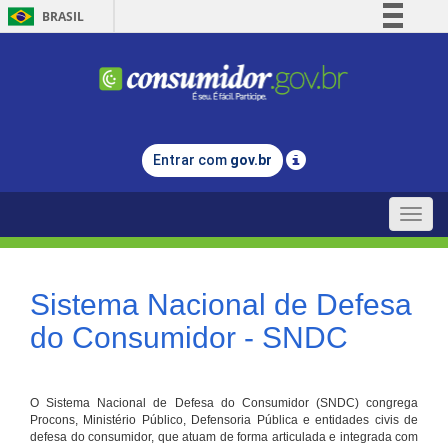
BRASIL
Simplifique!
Comunica BR
Participe
Acesso à informação
Entrar com
gov.br
Legislação
Canais
Toggle
naviga
Sistema Nacional de Defesa
do Consumidor - SNDC
O Sistema Nacional de Defesa do Consumidor (SNDC) congrega
Procons, Ministério Público, Defensoria Pública e entidades civis de
defesa do consumidor, que atuam de forma articulada e integrada com