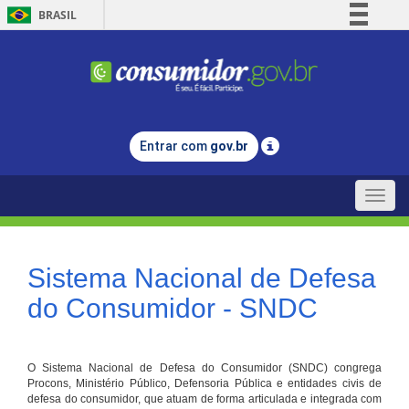
BRASIL
Simplifique!
Comunica BR
Participe
Acesso à informação
Entrar com
gov.br
Legislação
Canais
Toggle
naviga
Sistema Nacional de Defesa
do Consumidor - SNDC
O Sistema Nacional de Defesa do Consumidor (SNDC) congrega
Procons, Ministério Público, Defensoria Pública e entidades civis de
defesa do consumidor, que atuam de forma articulada e integrada com