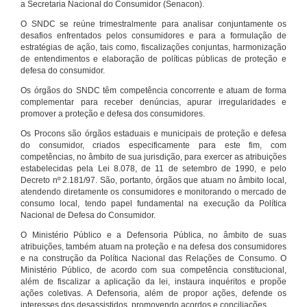
a Secretaria Nacional do Consumidor (Senacon).
O SNDC se reúne trimestralmente para analisar conjuntamente os
desafios enfrentados pelos consumidores e para a formulação de
estratégias de ação, tais como, fiscalizações conjuntas, harmonização
de entendimentos e elaboração de políticas públicas de proteção e
defesa do consumidor.
Os órgãos do SNDC têm competência concorrente e atuam de forma
complementar para receber denúncias, apurar irregularidades e
promover a proteção e defesa dos consumidores.
Os Procons são órgãos estaduais e municipais de proteção e defesa
do consumidor, criados especificamente para este fim, com
competências, no âmbito de sua jurisdição, para exercer as atribuições
estabelecidas pela Lei 8.078, de 11 de setembro de 1990, e pelo
Decreto nº 2.181/97. São, portanto, órgãos que atuam no âmbito local,
atendendo diretamente os consumidores e monitorando o mercado de
consumo local, tendo papel fundamental na execução da Política
Nacional de Defesa do Consumidor.
O Ministério Público e a Defensoria Pública, no âmbito de suas
atribuições, também atuam na proteção e na defesa dos consumidores
e na construção da Política Nacional das Relações de Consumo. O
Ministério Público, de acordo com sua competência constitucional,
além de fiscalizar a aplicação da lei, instaura inquéritos e propõe
ações coletivas. A Defensoria, além de propor ações, defende os
interesses dos desassistidos, promovendo acordos e conciliações.