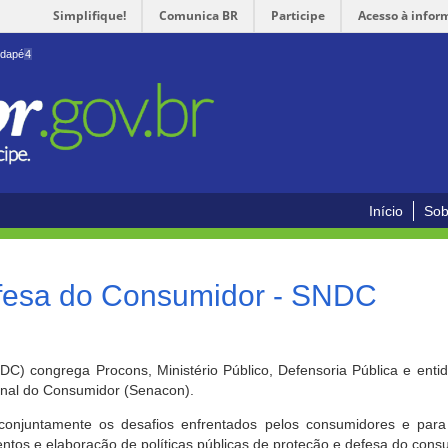
Simplifique!
Comunica BR
Participe
Acesso à infor
odapé
4
Início
Sob
efesa do Consumidor - SNDC
) congrega Procons, Ministério Público, Defensoria Pública e enti
ional do Consumidor (Senacon).
conjuntamente os desafios enfrentados pelos consumidores e para 
ntos e elaboração de políticas públicas de proteção e defesa do cons