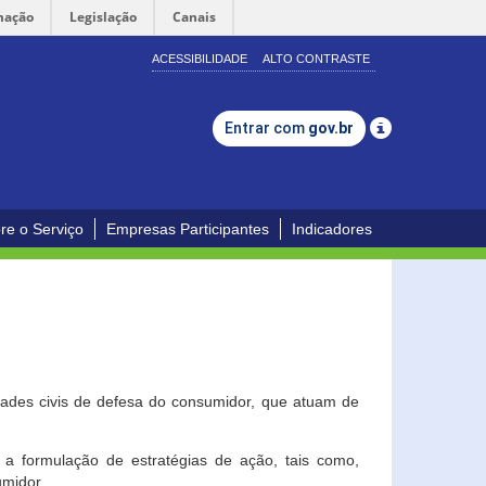
mação
Legislação
Canais
ACESSIBILIDADE
ALTO CONTRASTE
Entrar com
gov.br
re o Serviço
Empresas Participantes
Indicadores
dades civis de defesa do consumidor, que atuam de
a formulação de estratégias de ação, tais como,
umidor.