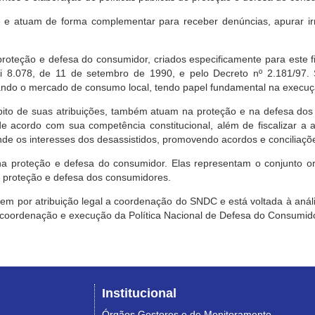
e atuam de forma complementar para receber denúncias, apurar irr
roteção e defesa do consumidor, criados especificamente para este f
ei 8.078, de 11 de setembro de 1990, e pelo Decreto nº 2.181/97.
ndo o mercado de consumo local, tendo papel fundamental na execuçã
mbito de suas atribuições, também atuam na proteção e na defesa dos
 acordo com sua competência constitucional, além de fiscalizar a ap
ende os interesses dos desassistidos, promovendo acordos e conciliaçõ
na proteção e defesa do consumidor. Elas representam o conjunto o
e proteção e defesa dos consumidores.
 tem por atribuição legal a coordenação do SNDC e está voltada à aná
, coordenação e execução da Política Nacional de Defesa do Consumido
Institucional
Órgãos Gestores e de Monitoramento