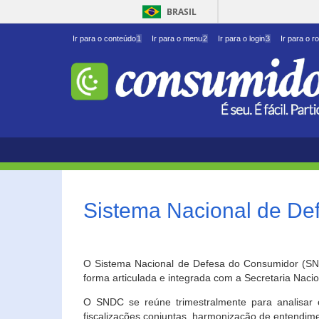
BRASIL
Ir para o conteúdo
1
Ir para o menu
2
Ir para o login
3
Ir para o r
Sistema Nacional de D
O Sistema Nacional de Defesa do Consumidor (SNDC
forma articulada e integrada com a Secretaria Nac
O SNDC se reúne trimestralmente para analisar 
fiscalizações conjuntas, harmonização de entendime