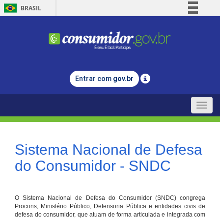
BRASIL
Simplifique!
Comunica BR
Participe
Acesso à informação
Entrar com
gov.br
Legislação
Canais
Toggle
naviga
Sistema Nacional de Defesa
do Consumidor - SNDC
O Sistema Nacional de Defesa do Consumidor (SNDC) congrega
Procons, Ministério Público, Defensoria Pública e entidades civis de
defesa do consumidor, que atuam de forma articulada e integrada com