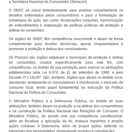
a Secretaria Nacional do Consumidor (Senacon).
O SNDC se reúne trimestralmente para analisar conjuntamente os
desafios enfrentados pelos consumidores e para a formulação de
estratégias de ação, tais como, fiscalizações conjuntas, harmonização
de entendimentos e elaboração de políticas públicas de proteção e
defesa do consumidor.
Os órgãos do SNDC têm competência concorrente e atuam de forma
complementar para receber denúncias, apurar irregularidades e
promover a proteção e defesa dos consumidores.
Os Procons são órgãos estaduais e municipais de proteção e defesa
do consumidor, criados especificamente para este fim, com
competências, no âmbito de sua jurisdição, para exercer as atribuições
estabelecidas pela Lei 8.078, de 11 de setembro de 1990, e pelo
Decreto nº 2.181/97. São, portanto, órgãos que atuam no âmbito local,
atendendo diretamente os consumidores e monitorando o mercado de
consumo local, tendo papel fundamental na execução da Política
Nacional de Defesa do Consumidor.
O Ministério Público e a Defensoria Pública, no âmbito de suas
atribuições, também atuam na proteção e na defesa dos consumidores
e na construção da Política Nacional das Relações de Consumo. O
Ministério Público, de acordo com sua competência constitucional,
além de fiscalizar a aplicação da lei, instaura inquéritos e propõe
ações coletivas. A Defensoria, além de propor ações, defende os
interesses dos desassistidos, promovendo acordos e conciliações.