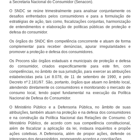
a Secretaria Nacional do Consumidor (Senacon).
O SNDC se reúne trimestralmente para analisar conjuntamente os
desafios enfrentados pelos consumidores e para a formulação de
estratégias de ação, tais como, fiscalizações conjuntas, harmonização
de entendimentos e elaboração de políticas públicas de proteção e
defesa do consumidor.
Os órgãos do SNDC têm competência concorrente e atuam de forma
complementar para receber denúncias, apurar irregularidades e
promover a proteção e defesa dos consumidores.
Os Procons são órgãos estaduais e municipais de proteção e defesa
do consumidor, criados especificamente para este fim, com
competências, no âmbito de sua jurisdição, para exercer as atribuições
estabelecidas pela Lei 8.078, de 11 de setembro de 1990, e pelo
Decreto nº 2.181/97. São, portanto, órgãos que atuam no âmbito local,
atendendo diretamente os consumidores e monitorando o mercado de
consumo local, tendo papel fundamental na execução da Política
Nacional de Defesa do Consumidor.
O Ministério Público e a Defensoria Pública, no âmbito de suas
atribuições, também atuam na proteção e na defesa dos consumidores
e na construção da Política Nacional das Relações de Consumo. O
Ministério Público, de acordo com sua competência constitucional,
além de fiscalizar a aplicação da lei, instaura inquéritos e propõe
ações coletivas. A Defensoria, além de propor ações, defende os
interesses dos desassistidos, promovendo acordos e conciliações.