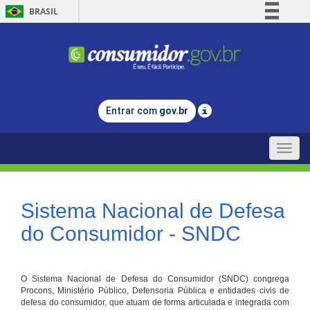
BRASIL
Simplifique!
Comunica BR
Participe
Acesso à informação
Entrar com
gov.br
Legislação
Canais
Toggle
naviga
Sistema Nacional de Defesa
do Consumidor - SNDC
O Sistema Nacional de Defesa do Consumidor (SNDC) congrega
Procons, Ministério Público, Defensoria Pública e entidades civis de
defesa do consumidor, que atuam de forma articulada e integrada com