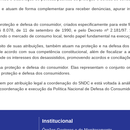
e atuam de forma complementar para receber denúncias, apurar irr
roteção e defesa do consumidor, criados especificamente para este f
ei 8.078, de 11 de setembro de 1990, e pelo Decreto nº 2.181/97.
ndo o mercado de consumo local, tendo papel fundamental na execuçã
mbito de suas atribuições, também atuam na proteção e na defesa dos
 acordo com sua competência constitucional, além de fiscalizar a ap
ende os interesses dos desassistidos, promovendo acordos e conciliaçõ
na proteção e defesa do consumidor. Elas representam o conjunto o
e proteção e defesa dos consumidores.
 tem por atribuição legal a coordenação do SNDC e está voltada à aná
, coordenação e execução da Política Nacional de Defesa do Consumido
Institucional
Órgãos Gestores e de Monitoramento