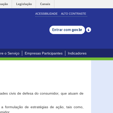
mação
Legislação
Canais
ACESSIBILIDADE
ALTO CONTRASTE
Entrar com
gov.br
re o Serviço
Empresas Participantes
Indicadores
dades civis de defesa do consumidor, que atuam de
a formulação de estratégias de ação, tais como,
umidor.