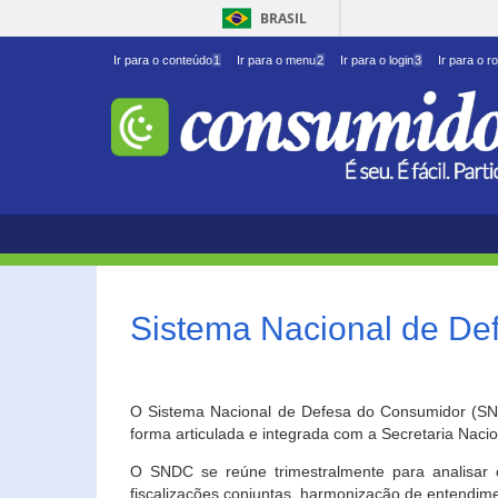
BRASIL
Ir para o conteúdo
1
Ir para o menu
2
Ir para o login
3
Ir para o r
Sistema Nacional de D
O Sistema Nacional de Defesa do Consumidor (SNDC
forma articulada e integrada com a Secretaria Nac
O SNDC se reúne trimestralmente para analisar 
fiscalizações conjuntas, harmonização de entendime