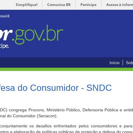
Simplifique!
Comunica BR
Participe
Acesso à infor
odapé
4
Início
Sob
efesa do Consumidor - SNDC
) congrega Procons, Ministério Público, Defensoria Pública e enti
ional do Consumidor (Senacon).
conjuntamente os desafios enfrentados pelos consumidores e para 
ntos e elaboração de políticas públicas de proteção e defesa do cons