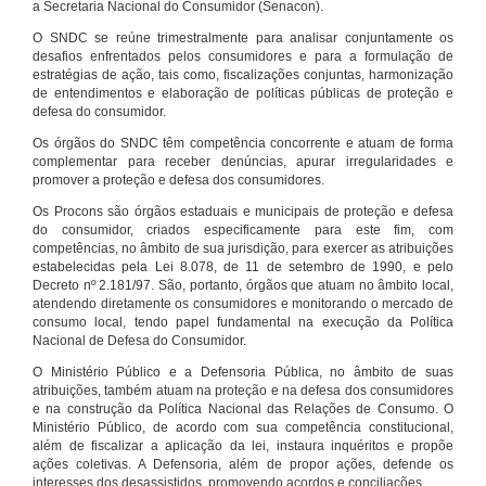
a Secretaria Nacional do Consumidor (Senacon).
O SNDC se reúne trimestralmente para analisar conjuntamente os
desafios enfrentados pelos consumidores e para a formulação de
estratégias de ação, tais como, fiscalizações conjuntas, harmonização
de entendimentos e elaboração de políticas públicas de proteção e
defesa do consumidor.
Os órgãos do SNDC têm competência concorrente e atuam de forma
complementar para receber denúncias, apurar irregularidades e
promover a proteção e defesa dos consumidores.
Os Procons são órgãos estaduais e municipais de proteção e defesa
do consumidor, criados especificamente para este fim, com
competências, no âmbito de sua jurisdição, para exercer as atribuições
estabelecidas pela Lei 8.078, de 11 de setembro de 1990, e pelo
Decreto nº 2.181/97. São, portanto, órgãos que atuam no âmbito local,
atendendo diretamente os consumidores e monitorando o mercado de
consumo local, tendo papel fundamental na execução da Política
Nacional de Defesa do Consumidor.
O Ministério Público e a Defensoria Pública, no âmbito de suas
atribuições, também atuam na proteção e na defesa dos consumidores
e na construção da Política Nacional das Relações de Consumo. O
Ministério Público, de acordo com sua competência constitucional,
além de fiscalizar a aplicação da lei, instaura inquéritos e propõe
ações coletivas. A Defensoria, além de propor ações, defende os
interesses dos desassistidos, promovendo acordos e conciliações.