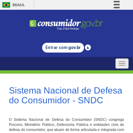
BRASIL
Simplifique!
Comunica BR
Participe
Acesso à informação
Entrar com
gov.br
Legislação
Canais
Toggle
naviga
Sistema Nacional de Defesa
do Consumidor - SNDC
O Sistema Nacional de Defesa do Consumidor (SNDC) congrega
Procons, Ministério Público, Defensoria Pública e entidades civis de
defesa do consumidor, que atuam de forma articulada e integrada com