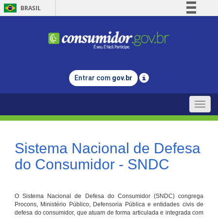
BRASIL
Simplifique!
Comunica BR
Participe
Acesso à informação
Entrar com
gov.br
Legislação
Canais
Toggle
naviga
Sistema Nacional de Defesa
do Consumidor - SNDC
O Sistema Nacional de Defesa do Consumidor (SNDC) congrega
Procons, Ministério Público, Defensoria Pública e entidades civis de
defesa do consumidor, que atuam de forma articulada e integrada com