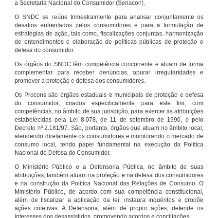
a Secretaria Nacional do Consumidor (Senacon).
O SNDC se reúne trimestralmente para analisar conjuntamente os
desafios enfrentados pelos consumidores e para a formulação de
estratégias de ação, tais como, fiscalizações conjuntas, harmonização
de entendimentos e elaboração de políticas públicas de proteção e
defesa do consumidor.
Os órgãos do SNDC têm competência concorrente e atuam de forma
complementar para receber denúncias, apurar irregularidades e
promover a proteção e defesa dos consumidores.
Os Procons são órgãos estaduais e municipais de proteção e defesa
do consumidor, criados especificamente para este fim, com
competências, no âmbito de sua jurisdição, para exercer as atribuições
estabelecidas pela Lei 8.078, de 11 de setembro de 1990, e pelo
Decreto nº 2.181/97. São, portanto, órgãos que atuam no âmbito local,
atendendo diretamente os consumidores e monitorando o mercado de
consumo local, tendo papel fundamental na execução da Política
Nacional de Defesa do Consumidor.
O Ministério Público e a Defensoria Pública, no âmbito de suas
atribuições, também atuam na proteção e na defesa dos consumidores
e na construção da Política Nacional das Relações de Consumo. O
Ministério Público, de acordo com sua competência constitucional,
além de fiscalizar a aplicação da lei, instaura inquéritos e propõe
ações coletivas. A Defensoria, além de propor ações, defende os
interesses dos desassistidos, promovendo acordos e conciliações.