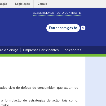
mação
Legislação
Canais
ACESSIBILIDADE
ALTO CONTRASTE
Entrar com
gov.br
re o Serviço
Empresas Participantes
Indicadores
dades civis de defesa do consumidor, que atuam de
a formulação de estratégias de ação, tais como,
umidor.