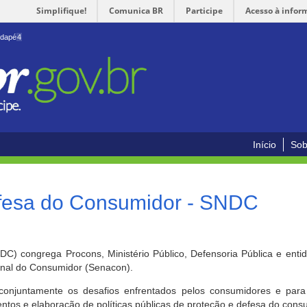
Simplifique!
Comunica BR
Participe
Acesso à infor
odapé
4
Início
Sob
efesa do Consumidor - SNDC
) congrega Procons, Ministério Público, Defensoria Pública e enti
ional do Consumidor (Senacon).
conjuntamente os desafios enfrentados pelos consumidores e para 
ntos e elaboração de políticas públicas de proteção e defesa do cons