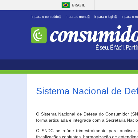
BRASIL
Ir para o conteúdo
1
Ir para o menu
2
Ir para o login
3
Ir para o r
Sistema Nacional de D
O Sistema Nacional de Defesa do Consumidor (SNDC
forma articulada e integrada com a Secretaria Nac
O SNDC se reúne trimestralmente para analisar 
fiscalizações conjuntas, harmonização de entendime