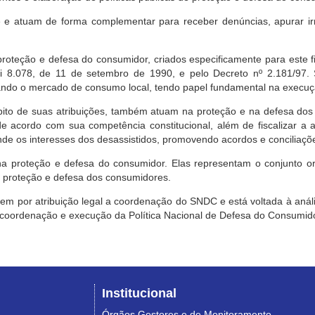
e atuam de forma complementar para receber denúncias, apurar irr
roteção e defesa do consumidor, criados especificamente para este f
ei 8.078, de 11 de setembro de 1990, e pelo Decreto nº 2.181/97.
ndo o mercado de consumo local, tendo papel fundamental na execuçã
mbito de suas atribuições, também atuam na proteção e na defesa dos
 acordo com sua competência constitucional, além de fiscalizar a ap
ende os interesses dos desassistidos, promovendo acordos e conciliaçõ
na proteção e defesa do consumidor. Elas representam o conjunto o
e proteção e defesa dos consumidores.
 tem por atribuição legal a coordenação do SNDC e está voltada à aná
, coordenação e execução da Política Nacional de Defesa do Consumido
Institucional
Órgãos Gestores e de Monitoramento