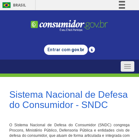
BRASIL
Simplifique!
Comunica BR
Participe
Acesso à informação
Entrar com
gov.br
Legislação
Canais
Toggle
naviga
Sistema Nacional de Defesa
do Consumidor - SNDC
O Sistema Nacional de Defesa do Consumidor (SNDC) congrega
Procons, Ministério Público, Defensoria Pública e entidades civis de
defesa do consumidor, que atuam de forma articulada e integrada com