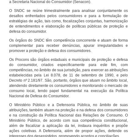
a Secretaria Nacional do Consumidor (Senacon).
O SNDC se reúne trimestralmente para analisar conjuntamente os
desafios enfrentados pelos consumidores e para a formulação de
estratégias de ação, tais como, fiscalizações conjuntas, harmonização
de entendimentos e elaboração de políticas públicas de proteção e
defesa do consumidor.
Os órgãos do SNDC têm competência concorrente e atuam de forma
complementar para receber denúncias, apurar irregularidades e
promover a proteção e defesa dos consumidores.
Os Procons são órgãos estaduais e municipais de proteção e defesa
do consumidor, criados especificamente para este fim, com
competências, no âmbito de sua jurisdição, para exercer as atribuições
estabelecidas pela Lei 8.078, de 11 de setembro de 1990, e pelo
Decreto nº 2.181/97. São, portanto, órgãos que atuam no âmbito local,
atendendo diretamente os consumidores e monitorando o mercado de
consumo local, tendo papel fundamental na execução da Política
Nacional de Defesa do Consumidor.
O Ministério Público e a Defensoria Pública, no âmbito de suas
atribuições, também atuam na proteção e na defesa dos consumidores
e na construção da Política Nacional das Relações de Consumo. O
Ministério Público, de acordo com sua competência constitucional,
além de fiscalizar a aplicação da lei, instaura inquéritos e propõe
ações coletivas. A Defensoria, além de propor ações, defende os
interesses dos desassistidos, promovendo acordos e conciliações.