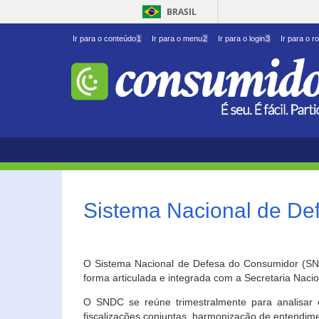
BRASIL
Ir para o conteúdo
1
Ir para o menu
2
Ir para o login
3
Ir para o r
Sistema Nacional de D
O Sistema Nacional de Defesa do Consumidor (SNDC
forma articulada e integrada com a Secretaria Nac
O SNDC se reúne trimestralmente para analisar 
fiscalizações conjuntas, harmonização de entendime