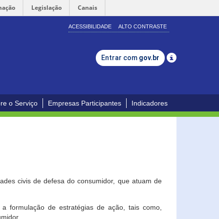
mação
Legislação
Canais
ACESSIBILIDADE
ALTO CONTRASTE
Entrar com
gov.br
re o Serviço
Empresas Participantes
Indicadores
dades civis de defesa do consumidor, que atuam de
a formulação de estratégias de ação, tais como,
umidor.