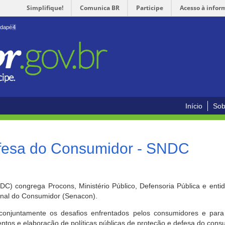
Simplifique!
Comunica BR
Participe
Acesso à infor
odapé
4
Início
Sob
efesa do Consumidor - SNDC
) congrega Procons, Ministério Público, Defensoria Pública e enti
ional do Consumidor (Senacon).
conjuntamente os desafios enfrentados pelos consumidores e para 
ntos e elaboração de políticas públicas de proteção e defesa do cons