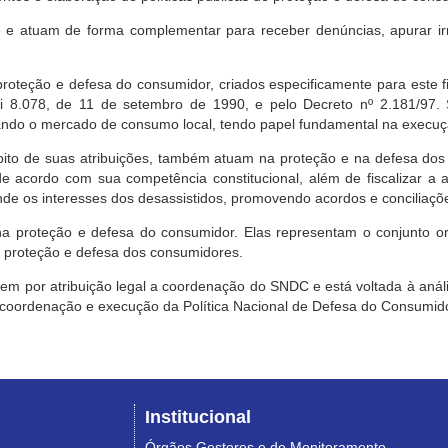
e atuam de forma complementar para receber denúncias, apurar irr
roteção e defesa do consumidor, criados especificamente para este f
ei 8.078, de 11 de setembro de 1990, e pelo Decreto nº 2.181/97.
ndo o mercado de consumo local, tendo papel fundamental na execuçã
mbito de suas atribuições, também atuam na proteção e na defesa dos
 acordo com sua competência constitucional, além de fiscalizar a ap
ende os interesses dos desassistidos, promovendo acordos e conciliaçõ
na proteção e defesa do consumidor. Elas representam o conjunto o
e proteção e defesa dos consumidores.
 tem por atribuição legal a coordenação do SNDC e está voltada à aná
, coordenação e execução da Política Nacional de Defesa do Consumido
Institucional
Órgãos Gestores e de Monitoramento