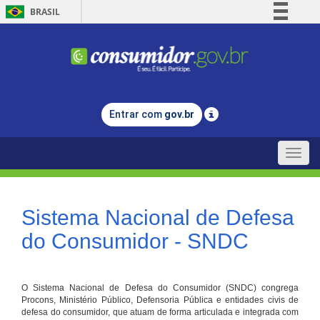
BRASIL
Simplifique!
Comunica BR
Participe
Acesso à informação
Entrar com
gov.br
Legislação
Canais
Toggle
naviga
Sistema Nacional de Defesa
do Consumidor - SNDC
O Sistema Nacional de Defesa do Consumidor (SNDC) congrega
Procons, Ministério Público, Defensoria Pública e entidades civis de
defesa do consumidor, que atuam de forma articulada e integrada com