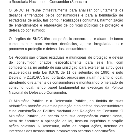
a Secretaria Nacional do Consumidor (Senacon).
O SNDC se reúne trimestralmente para analisar conjuntamente os
desafios enfrentados pelos consumidores e para a formulação de
estratégias de ação, tais como, fiscalizações conjuntas, harmonização
de entendimentos e elaboração de políticas públicas de proteção e
defesa do consumidor.
Os órgãos do SNDC têm competência concorrente e atuam de forma
complementar para receber denúncias, apurar irregularidades e
promover a proteção e defesa dos consumidores.
Os Procons são órgãos estaduais e municipais de proteção e defesa
do consumidor, criados especificamente para este fim, com
competências, no âmbito de sua jurisdição, para exercer as atribuições
estabelecidas pela Lei 8.078, de 11 de setembro de 1990, e pelo
Decreto nº 2.181/97. São, portanto, órgãos que atuam no âmbito local,
atendendo diretamente os consumidores e monitorando o mercado de
consumo local, tendo papel fundamental na execução da Política
Nacional de Defesa do Consumidor.
O Ministério Público e a Defensoria Pública, no âmbito de suas
atribuições, também atuam na proteção e na defesa dos consumidores
e na construção da Política Nacional das Relações de Consumo. O
Ministério Público, de acordo com sua competência constitucional,
além de fiscalizar a aplicação da lei, instaura inquéritos e propõe
ações coletivas. A Defensoria, além de propor ações, defende os
interesses dos desassistidos, promovendo acordos e conciliações.