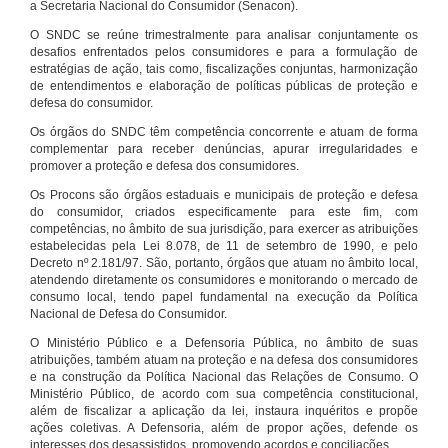
a Secretaria Nacional do Consumidor (Senacon).
O SNDC se reúne trimestralmente para analisar conjuntamente os
desafios enfrentados pelos consumidores e para a formulação de
estratégias de ação, tais como, fiscalizações conjuntas, harmonização
de entendimentos e elaboração de políticas públicas de proteção e
defesa do consumidor.
Os órgãos do SNDC têm competência concorrente e atuam de forma
complementar para receber denúncias, apurar irregularidades e
promover a proteção e defesa dos consumidores.
Os Procons são órgãos estaduais e municipais de proteção e defesa
do consumidor, criados especificamente para este fim, com
competências, no âmbito de sua jurisdição, para exercer as atribuições
estabelecidas pela Lei 8.078, de 11 de setembro de 1990, e pelo
Decreto nº 2.181/97. São, portanto, órgãos que atuam no âmbito local,
atendendo diretamente os consumidores e monitorando o mercado de
consumo local, tendo papel fundamental na execução da Política
Nacional de Defesa do Consumidor.
O Ministério Público e a Defensoria Pública, no âmbito de suas
atribuições, também atuam na proteção e na defesa dos consumidores
e na construção da Política Nacional das Relações de Consumo. O
Ministério Público, de acordo com sua competência constitucional,
além de fiscalizar a aplicação da lei, instaura inquéritos e propõe
ações coletivas. A Defensoria, além de propor ações, defende os
interesses dos desassistidos, promovendo acordos e conciliações.