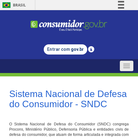
BRASIL
Simplifique!
Comunica BR
Participe
Acesso à informação
Entrar com
gov.br
Legislação
Canais
Toggle
naviga
Sistema Nacional de Defesa
do Consumidor - SNDC
O Sistema Nacional de Defesa do Consumidor (SNDC) congrega
Procons, Ministério Público, Defensoria Pública e entidades civis de
defesa do consumidor, que atuam de forma articulada e integrada com