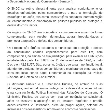
a Secretaria Nacional do Consumidor (Senacon).
O SNDC se reúne trimestralmente para analisar conjuntamente os
desafios enfrentados pelos consumidores e para a formulação de
estratégias de ação, tais como, fiscalizações conjuntas, harmonização
de entendimentos e elaboração de políticas públicas de proteção e
defesa do consumidor.
Os órgãos do SNDC têm competência concorrente e atuam de forma
complementar para receber denúncias, apurar irregularidades e
promover a proteção e defesa dos consumidores.
Os Procons são órgãos estaduais e municipais de proteção e defesa
do consumidor, criados especificamente para este fim, com
competências, no âmbito de sua jurisdição, para exercer as atribuições
estabelecidas pela Lei 8.078, de 11 de setembro de 1990, e pelo
Decreto nº 2.181/97. São, portanto, órgãos que atuam no âmbito local,
atendendo diretamente os consumidores e monitorando o mercado de
consumo local, tendo papel fundamental na execução da Política
Nacional de Defesa do Consumidor.
O Ministério Público e a Defensoria Pública, no âmbito de suas
atribuições, também atuam na proteção e na defesa dos consumidores
e na construção da Política Nacional das Relações de Consumo. O
Ministério Público, de acordo com sua competência constitucional,
além de fiscalizar a aplicação da lei, instaura inquéritos e propõe
ações coletivas. A Defensoria, além de propor ações, defende os
interesses dos desassistidos, promovendo acordos e conciliações.