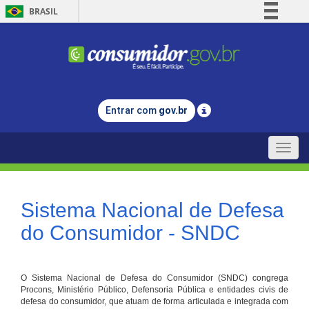
BRASIL
Simplifique!
Comunica BR
Participe
Acesso à informação
Entrar com
gov.br
Legislação
Canais
Toggle
naviga
Sistema Nacional de Defesa
do Consumidor - SNDC
O Sistema Nacional de Defesa do Consumidor (SNDC) congrega
Procons, Ministério Público, Defensoria Pública e entidades civis de
defesa do consumidor, que atuam de forma articulada e integrada com