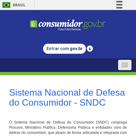
BRASIL
Simplifique!
Comunica BR
Participe
Acesso à informação
Entrar com
gov.br
Legislação
Canais
Toggle
naviga
Sistema Nacional de Defesa
do Consumidor - SNDC
O Sistema Nacional de Defesa do Consumidor (SNDC) congrega
Procons, Ministério Público, Defensoria Pública e entidades civis de
defesa do consumidor, que atuam de forma articulada e integrada com