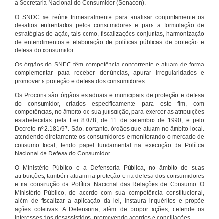
a Secretaria Nacional do Consumidor (Senacon).
O SNDC se reúne trimestralmente para analisar conjuntamente os
desafios enfrentados pelos consumidores e para a formulação de
estratégias de ação, tais como, fiscalizações conjuntas, harmonização
de entendimentos e elaboração de políticas públicas de proteção e
defesa do consumidor.
Os órgãos do SNDC têm competência concorrente e atuam de forma
complementar para receber denúncias, apurar irregularidades e
promover a proteção e defesa dos consumidores.
Os Procons são órgãos estaduais e municipais de proteção e defesa
do consumidor, criados especificamente para este fim, com
competências, no âmbito de sua jurisdição, para exercer as atribuições
estabelecidas pela Lei 8.078, de 11 de setembro de 1990, e pelo
Decreto nº 2.181/97. São, portanto, órgãos que atuam no âmbito local,
atendendo diretamente os consumidores e monitorando o mercado de
consumo local, tendo papel fundamental na execução da Política
Nacional de Defesa do Consumidor.
O Ministério Público e a Defensoria Pública, no âmbito de suas
atribuições, também atuam na proteção e na defesa dos consumidores
e na construção da Política Nacional das Relações de Consumo. O
Ministério Público, de acordo com sua competência constitucional,
além de fiscalizar a aplicação da lei, instaura inquéritos e propõe
ações coletivas. A Defensoria, além de propor ações, defende os
interesses dos desassistidos, promovendo acordos e conciliações.