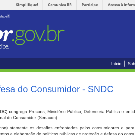
Simplifique!
Comunica BR
Participe
Acesso à infor
odapé
4
Início
Sob
efesa do Consumidor - SNDC
) congrega Procons, Ministério Público, Defensoria Pública e enti
ional do Consumidor (Senacon).
conjuntamente os desafios enfrentados pelos consumidores e para 
ntos e elaboração de políticas públicas de proteção e defesa do cons