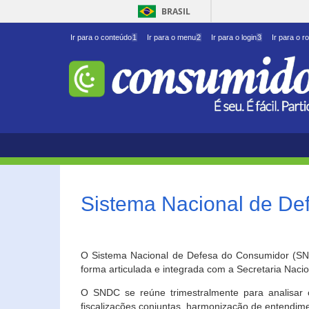
BRASIL
Ir para o conteúdo
1
Ir para o menu
2
Ir para o login
3
Ir para o r
Sistema Nacional de D
O Sistema Nacional de Defesa do Consumidor (SNDC
forma articulada e integrada com a Secretaria Nac
O SNDC se reúne trimestralmente para analisar 
fiscalizações conjuntas, harmonização de entendime