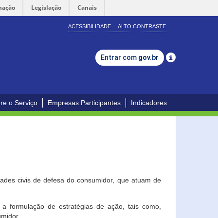
mação
Legislação
Canais
ACESSIBILIDADE
ALTO CONTRASTE
Entrar com
gov.br
re o Serviço
Empresas Participantes
Indicadores
dades civis de defesa do consumidor, que atuam de
a formulação de estratégias de ação, tais como,
umidor.