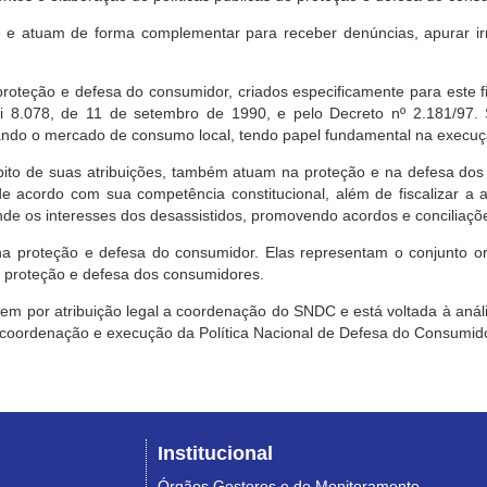
e atuam de forma complementar para receber denúncias, apurar irr
roteção e defesa do consumidor, criados especificamente para este f
ei 8.078, de 11 de setembro de 1990, e pelo Decreto nº 2.181/97.
ndo o mercado de consumo local, tendo papel fundamental na execuçã
mbito de suas atribuições, também atuam na proteção e na defesa dos
 acordo com sua competência constitucional, além de fiscalizar a ap
ende os interesses dos desassistidos, promovendo acordos e conciliaçõ
na proteção e defesa do consumidor. Elas representam o conjunto o
e proteção e defesa dos consumidores.
 tem por atribuição legal a coordenação do SNDC e está voltada à aná
, coordenação e execução da Política Nacional de Defesa do Consumido
Institucional
Órgãos Gestores e de Monitoramento