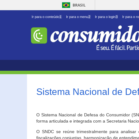
BRASIL
Ir para o conteúdo
1
Ir para o menu
2
Ir para o login
3
Ir para o r
Sistema Nacional de D
O Sistema Nacional de Defesa do Consumidor (SNDC
forma articulada e integrada com a Secretaria Nac
O SNDC se reúne trimestralmente para analisar 
fiscalizações conjuntas, harmonização de entendime