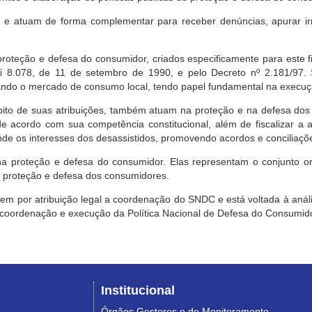
e atuam de forma complementar para receber denúncias, apurar irr
roteção e defesa do consumidor, criados especificamente para este f
ei 8.078, de 11 de setembro de 1990, e pelo Decreto nº 2.181/97.
ndo o mercado de consumo local, tendo papel fundamental na execuçã
mbito de suas atribuições, também atuam na proteção e na defesa dos
 acordo com sua competência constitucional, além de fiscalizar a ap
ende os interesses dos desassistidos, promovendo acordos e conciliaçõ
na proteção e defesa do consumidor. Elas representam o conjunto o
e proteção e defesa dos consumidores.
 tem por atribuição legal a coordenação do SNDC e está voltada à aná
, coordenação e execução da Política Nacional de Defesa do Consumido
Institucional
Órgãos Gestores e de Monitoramento