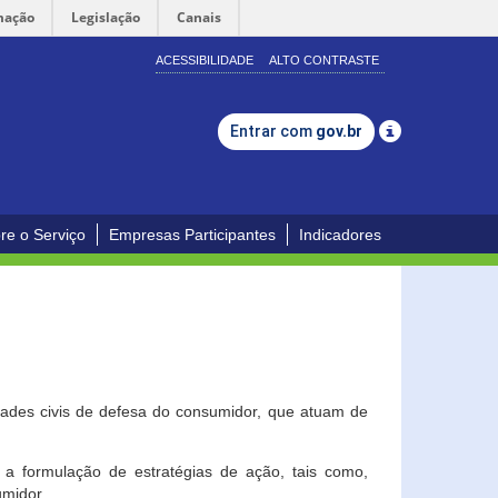
mação
Legislação
Canais
ACESSIBILIDADE
ALTO CONTRASTE
Entrar com
gov.br
re o Serviço
Empresas Participantes
Indicadores
dades civis de defesa do consumidor, que atuam de
a formulação de estratégias de ação, tais como,
umidor.