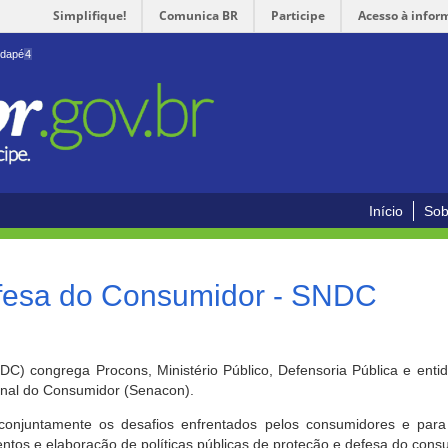
Simplifique!
Comunica BR
Participe
Acesso à infor
odapé
4
Início
Sob
efesa do Consumidor - SNDC
) congrega Procons, Ministério Público, Defensoria Pública e enti
ional do Consumidor (Senacon).
conjuntamente os desafios enfrentados pelos consumidores e para 
ntos e elaboração de políticas públicas de proteção e defesa do cons