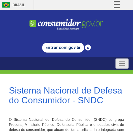
BRASIL
Simplifique!
Comunica BR
Participe
Acesso à informação
Entrar com
gov.br
Legislação
Canais
Toggle
naviga
Sistema Nacional de Defesa
do Consumidor - SNDC
O Sistema Nacional de Defesa do Consumidor (SNDC) congrega
Procons, Ministério Público, Defensoria Pública e entidades civis de
defesa do consumidor, que atuam de forma articulada e integrada com