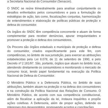
a Secretaria Nacional do Consumidor (Senacon).
O SNDC se reúne trimestralmente para analisar conjuntamente os
desafios enfrentados pelos consumidores e para a formulação de
estratégias de ação, tais como, fiscalizações conjuntas, harmonização
de entendimentos e elaboração de políticas públicas de proteção e
defesa do consumidor.
Os órgãos do SNDC têm competência concorrente e atuam de forma
complementar para receber denúncias, apurar irregularidades e
promover a proteção e defesa dos consumidores.
Os Procons são órgãos estaduais e municipais de proteção e defesa
do consumidor, criados especificamente para este fim, com
competências, no âmbito de sua jurisdição, para exercer as atribuições
estabelecidas pela Lei 8.078, de 11 de setembro de 1990, e pelo
Decreto nº 2.181/97. São, portanto, órgãos que atuam no âmbito local,
atendendo diretamente os consumidores e monitorando o mercado de
consumo local, tendo papel fundamental na execução da Política
Nacional de Defesa do Consumidor.
O Ministério Público e a Defensoria Pública, no âmbito de suas
atribuições, também atuam na proteção e na defesa dos consumidores
e na construção da Política Nacional das Relações de Consumo. O
Ministério Público, de acordo com sua competência constitucional,
além de fiscalizar a aplicação da lei, instaura inquéritos e propõe
ações coletivas. A Defensoria, além de propor ações, defende os
interesses dos desassistidos, promovendo acordos e conciliações.