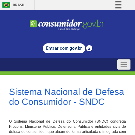
BRASIL
Simplifique!
Comunica BR
Participe
Acesso à informação
Entrar com
gov.br
Legislação
Canais
Toggle
naviga
Sistema Nacional de Defesa
do Consumidor - SNDC
O Sistema Nacional de Defesa do Consumidor (SNDC) congrega
Procons, Ministério Público, Defensoria Pública e entidades civis de
defesa do consumidor, que atuam de forma articulada e integrada com