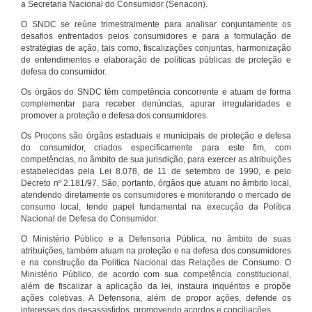
a Secretaria Nacional do Consumidor (Senacon).
O SNDC se reúne trimestralmente para analisar conjuntamente os
desafios enfrentados pelos consumidores e para a formulação de
estratégias de ação, tais como, fiscalizações conjuntas, harmonização
de entendimentos e elaboração de políticas públicas de proteção e
defesa do consumidor.
Os órgãos do SNDC têm competência concorrente e atuam de forma
complementar para receber denúncias, apurar irregularidades e
promover a proteção e defesa dos consumidores.
Os Procons são órgãos estaduais e municipais de proteção e defesa
do consumidor, criados especificamente para este fim, com
competências, no âmbito de sua jurisdição, para exercer as atribuições
estabelecidas pela Lei 8.078, de 11 de setembro de 1990, e pelo
Decreto nº 2.181/97. São, portanto, órgãos que atuam no âmbito local,
atendendo diretamente os consumidores e monitorando o mercado de
consumo local, tendo papel fundamental na execução da Política
Nacional de Defesa do Consumidor.
O Ministério Público e a Defensoria Pública, no âmbito de suas
atribuições, também atuam na proteção e na defesa dos consumidores
e na construção da Política Nacional das Relações de Consumo. O
Ministério Público, de acordo com sua competência constitucional,
além de fiscalizar a aplicação da lei, instaura inquéritos e propõe
ações coletivas. A Defensoria, além de propor ações, defende os
interesses dos desassistidos, promovendo acordos e conciliações.