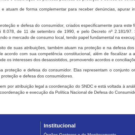
e atuam de forma complementar para receber denúncias, apurar irr
roteção e defesa do consumidor, criados especificamente para este f
ei 8.078, de 11 de setembro de 1990, e pelo Decreto nº 2.181/97.
ndo o mercado de consumo local, tendo papel fundamental na execuçã
mbito de suas atribuições, também atuam na proteção e na defesa dos
 acordo com sua competência constitucional, além de fiscalizar a ap
ende os interesses dos desassistidos, promovendo acordos e conciliaçõ
na proteção e defesa do consumidor. Elas representam o conjunto o
e proteção e defesa dos consumidores.
 tem por atribuição legal a coordenação do SNDC e está voltada à aná
, coordenação e execução da Política Nacional de Defesa do Consumido
Institucional
Órgãos Gestores e de Monitoramento