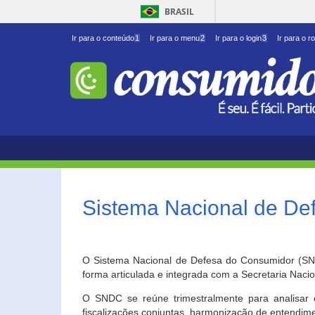
BRASIL
Ir para o conteúdo
1
Ir para o menu
2
Ir para o login
3
Ir para o r
Sistema Nacional de D
O Sistema Nacional de Defesa do Consumidor (SNDC
forma articulada e integrada com a Secretaria Nac
O SNDC se reúne trimestralmente para analisar 
fiscalizações conjuntas, harmonização de entendime