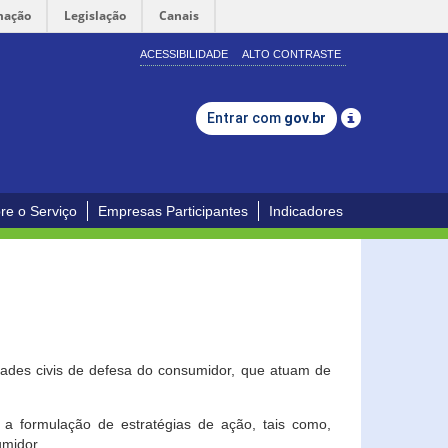
mação
Legislação
Canais
ACESSIBILIDADE
ALTO CONTRASTE
Entrar com
gov.br
re o Serviço
Empresas Participantes
Indicadores
dades civis de defesa do consumidor, que atuam de
a formulação de estratégias de ação, tais como,
umidor.