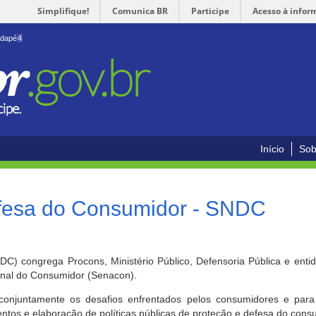
Simplifique!
Comunica BR
Participe
Acesso à infor
odapé
4
Início
Sob
efesa do Consumidor - SNDC
) congrega Procons, Ministério Público, Defensoria Pública e enti
ional do Consumidor (Senacon).
conjuntamente os desafios enfrentados pelos consumidores e para 
ntos e elaboração de políticas públicas de proteção e defesa do cons