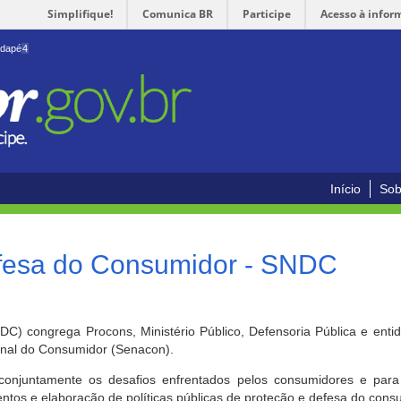
Simplifique!
Comunica BR
Participe
Acesso à infor
odapé
4
Início
Sob
efesa do Consumidor - SNDC
) congrega Procons, Ministério Público, Defensoria Pública e enti
ional do Consumidor (Senacon).
conjuntamente os desafios enfrentados pelos consumidores e para 
ntos e elaboração de políticas públicas de proteção e defesa do cons