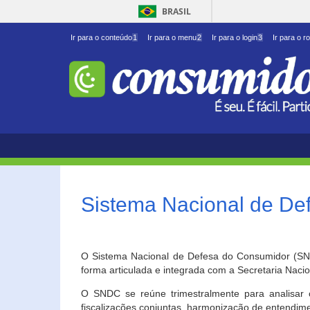
BRASIL
Ir para o conteúdo
1
Ir para o menu
2
Ir para o login
3
Ir para o r
Sistema Nacional de D
O Sistema Nacional de Defesa do Consumidor (SNDC
forma articulada e integrada com a Secretaria Nac
O SNDC se reúne trimestralmente para analisar 
fiscalizações conjuntas, harmonização de entendime