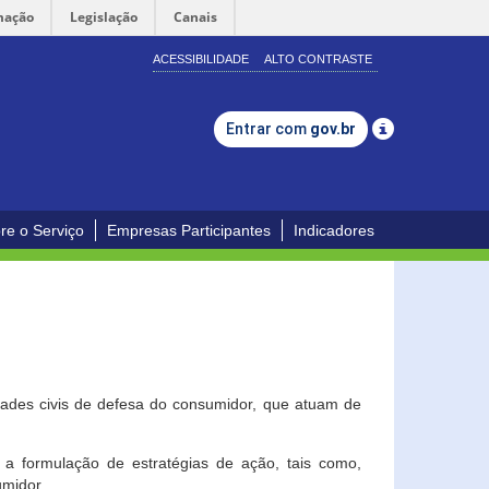
mação
Legislação
Canais
ACESSIBILIDADE
ALTO CONTRASTE
Entrar com
gov.br
re o Serviço
Empresas Participantes
Indicadores
dades civis de defesa do consumidor, que atuam de
a formulação de estratégias de ação, tais como,
umidor.