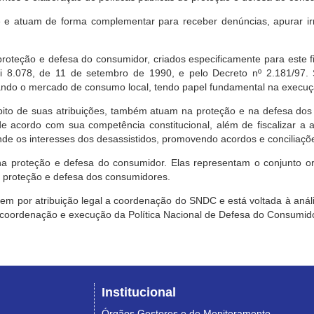
e atuam de forma complementar para receber denúncias, apurar irr
roteção e defesa do consumidor, criados especificamente para este f
ei 8.078, de 11 de setembro de 1990, e pelo Decreto nº 2.181/97.
ndo o mercado de consumo local, tendo papel fundamental na execuçã
mbito de suas atribuições, também atuam na proteção e na defesa dos
 acordo com sua competência constitucional, além de fiscalizar a ap
ende os interesses dos desassistidos, promovendo acordos e conciliaçõ
na proteção e defesa do consumidor. Elas representam o conjunto o
e proteção e defesa dos consumidores.
 tem por atribuição legal a coordenação do SNDC e está voltada à aná
, coordenação e execução da Política Nacional de Defesa do Consumido
Institucional
Órgãos Gestores e de Monitoramento