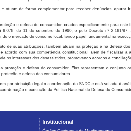
e atuam de forma complementar para receber denúncias, apurar irr
roteção e defesa do consumidor, criados especificamente para este f
ei 8.078, de 11 de setembro de 1990, e pelo Decreto nº 2.181/97.
ndo o mercado de consumo local, tendo papel fundamental na execuçã
mbito de suas atribuições, também atuam na proteção e na defesa dos
 acordo com sua competência constitucional, além de fiscalizar a ap
ende os interesses dos desassistidos, promovendo acordos e conciliaçõ
na proteção e defesa do consumidor. Elas representam o conjunto o
e proteção e defesa dos consumidores.
 tem por atribuição legal a coordenação do SNDC e está voltada à aná
, coordenação e execução da Política Nacional de Defesa do Consumido
Institucional
Órgãos Gestores e de Monitoramento