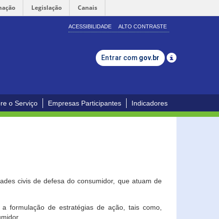
mação
Legislação
Canais
ACESSIBILIDADE
ALTO CONTRASTE
Entrar com
gov.br
re o Serviço
Empresas Participantes
Indicadores
dades civis de defesa do consumidor, que atuam de
a formulação de estratégias de ação, tais como,
umidor.