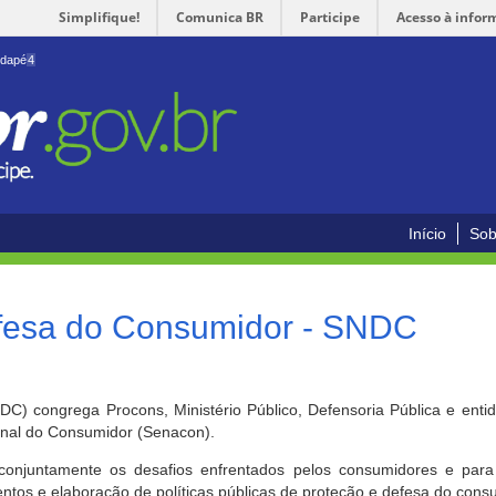
Simplifique!
Comunica BR
Participe
Acesso à infor
odapé
4
Início
Sob
efesa do Consumidor - SNDC
) congrega Procons, Ministério Público, Defensoria Pública e enti
ional do Consumidor (Senacon).
conjuntamente os desafios enfrentados pelos consumidores e para 
ntos e elaboração de políticas públicas de proteção e defesa do cons