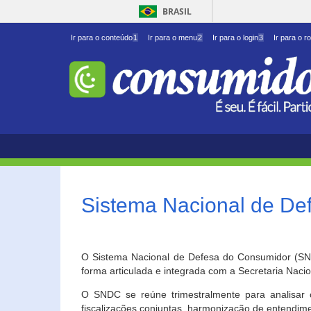
BRASIL
Ir para o conteúdo
1
Ir para o menu
2
Ir para o login
3
Ir para o r
Sistema Nacional de D
O Sistema Nacional de Defesa do Consumidor (SNDC
forma articulada e integrada com a Secretaria Nac
O SNDC se reúne trimestralmente para analisar 
fiscalizações conjuntas, harmonização de entendime