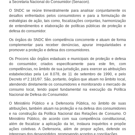
a Secretaria Nacional do Consumidor (Senacon).
O SNDC se reúne trimestralmente para analisar conjuntamente os
desafios enfrentados pelos consumidores e para a formulação de
estratégias de ação, tais como, fiscalizações conjuntas, harmonização
de entendimentos e elaboração de políticas públicas de proteção e
defesa do consumidor.
Os órgãos do SNDC têm competência concorrente e atuam de forma
complementar para receber denúncias, apurar irregularidades e
promover a proteção e defesa dos consumidores.
Os Procons são órgãos estaduais e municipais de proteção e defesa
do consumidor, criados especificamente para este fim, com
competências, no âmbito de sua jurisdição, para exercer as atribuições
estabelecidas pela Lei 8.078, de 11 de setembro de 1990, e pelo
Decreto nº 2.181/97. São, portanto, órgãos que atuam no âmbito local,
atendendo diretamente os consumidores e monitorando o mercado de
consumo local, tendo papel fundamental na execução da Política
Nacional de Defesa do Consumidor.
O Ministério Público e a Defensoria Pública, no âmbito de suas
atribuições, também atuam na proteção e na defesa dos consumidores
e na construção da Política Nacional das Relações de Consumo. O
Ministério Público, de acordo com sua competência constitucional,
além de fiscalizar a aplicação da lei, instaura inquéritos e propõe
ações coletivas. A Defensoria, além de propor ações, defende os
interesses dos desassistidos, promovendo acordos e conciliações.