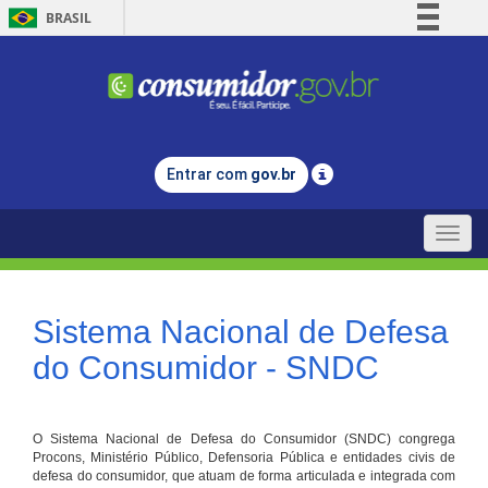
BRASIL
Simplifique!
Comunica BR
Participe
Acesso à informação
Entrar com
gov.br
Legislação
Canais
Toggle
naviga
Sistema Nacional de Defesa
do Consumidor - SNDC
O Sistema Nacional de Defesa do Consumidor (SNDC) congrega
Procons, Ministério Público, Defensoria Pública e entidades civis de
defesa do consumidor, que atuam de forma articulada e integrada com