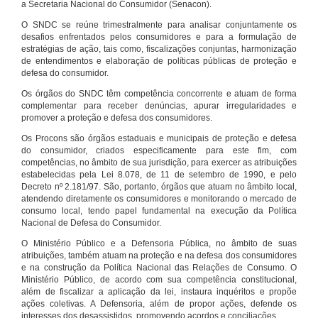
a Secretaria Nacional do Consumidor (Senacon).
O SNDC se reúne trimestralmente para analisar conjuntamente os
desafios enfrentados pelos consumidores e para a formulação de
estratégias de ação, tais como, fiscalizações conjuntas, harmonização
de entendimentos e elaboração de políticas públicas de proteção e
defesa do consumidor.
Os órgãos do SNDC têm competência concorrente e atuam de forma
complementar para receber denúncias, apurar irregularidades e
promover a proteção e defesa dos consumidores.
Os Procons são órgãos estaduais e municipais de proteção e defesa
do consumidor, criados especificamente para este fim, com
competências, no âmbito de sua jurisdição, para exercer as atribuições
estabelecidas pela Lei 8.078, de 11 de setembro de 1990, e pelo
Decreto nº 2.181/97. São, portanto, órgãos que atuam no âmbito local,
atendendo diretamente os consumidores e monitorando o mercado de
consumo local, tendo papel fundamental na execução da Política
Nacional de Defesa do Consumidor.
O Ministério Público e a Defensoria Pública, no âmbito de suas
atribuições, também atuam na proteção e na defesa dos consumidores
e na construção da Política Nacional das Relações de Consumo. O
Ministério Público, de acordo com sua competência constitucional,
além de fiscalizar a aplicação da lei, instaura inquéritos e propõe
ações coletivas. A Defensoria, além de propor ações, defende os
interesses dos desassistidos, promovendo acordos e conciliações.