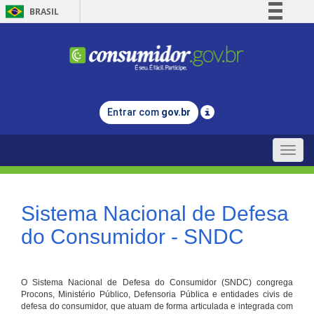
BRASIL
Simplifique!
Comunica BR
Participe
Acesso à informação
Entrar com
gov.br
Legislação
Canais
Toggle
naviga
Sistema Nacional de Defesa
do Consumidor - SNDC
O Sistema Nacional de Defesa do Consumidor (SNDC) congrega
Procons, Ministério Público, Defensoria Pública e entidades civis de
defesa do consumidor, que atuam de forma articulada e integrada com