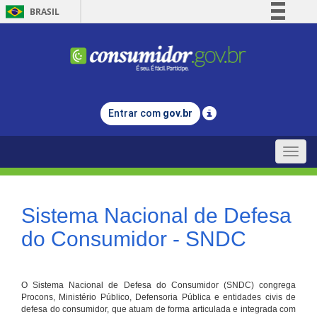
BRASIL
Simplifique!
Comunica BR
Participe
Acesso à informação
Entrar com
gov.br
Legislação
Canais
Toggle
naviga
Sistema Nacional de Defesa
do Consumidor - SNDC
O Sistema Nacional de Defesa do Consumidor (SNDC) congrega
Procons, Ministério Público, Defensoria Pública e entidades civis de
defesa do consumidor, que atuam de forma articulada e integrada com