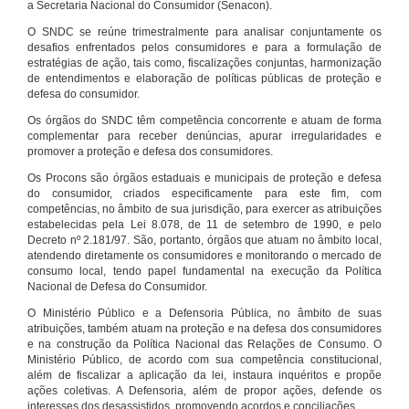
a Secretaria Nacional do Consumidor (Senacon).
O SNDC se reúne trimestralmente para analisar conjuntamente os
desafios enfrentados pelos consumidores e para a formulação de
estratégias de ação, tais como, fiscalizações conjuntas, harmonização
de entendimentos e elaboração de políticas públicas de proteção e
defesa do consumidor.
Os órgãos do SNDC têm competência concorrente e atuam de forma
complementar para receber denúncias, apurar irregularidades e
promover a proteção e defesa dos consumidores.
Os Procons são órgãos estaduais e municipais de proteção e defesa
do consumidor, criados especificamente para este fim, com
competências, no âmbito de sua jurisdição, para exercer as atribuições
estabelecidas pela Lei 8.078, de 11 de setembro de 1990, e pelo
Decreto nº 2.181/97. São, portanto, órgãos que atuam no âmbito local,
atendendo diretamente os consumidores e monitorando o mercado de
consumo local, tendo papel fundamental na execução da Política
Nacional de Defesa do Consumidor.
O Ministério Público e a Defensoria Pública, no âmbito de suas
atribuições, também atuam na proteção e na defesa dos consumidores
e na construção da Política Nacional das Relações de Consumo. O
Ministério Público, de acordo com sua competência constitucional,
além de fiscalizar a aplicação da lei, instaura inquéritos e propõe
ações coletivas. A Defensoria, além de propor ações, defende os
interesses dos desassistidos, promovendo acordos e conciliações.