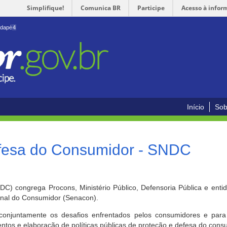
Simplifique!
Comunica BR
Participe
Acesso à infor
odapé
4
Início
Sob
efesa do Consumidor - SNDC
) congrega Procons, Ministério Público, Defensoria Pública e enti
ional do Consumidor (Senacon).
conjuntamente os desafios enfrentados pelos consumidores e para 
ntos e elaboração de políticas públicas de proteção e defesa do cons