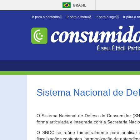
BRASIL
Ir para o conteúdo
1
Ir para o menu
2
Ir para o login
3
Ir para o r
Sistema Nacional de D
O Sistema Nacional de Defesa do Consumidor (SNDC
forma articulada e integrada com a Secretaria Nac
O SNDC se reúne trimestralmente para analisar 
fiscalizações conjuntas, harmonização de entendime