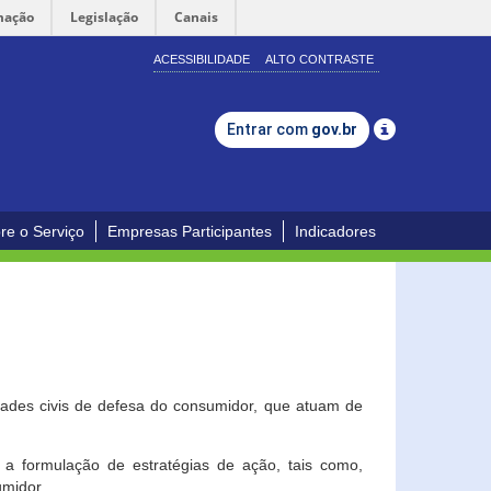
mação
Legislação
Canais
ACESSIBILIDADE
ALTO CONTRASTE
Entrar com
gov.br
re o Serviço
Empresas Participantes
Indicadores
dades civis de defesa do consumidor, que atuam de
a formulação de estratégias de ação, tais como,
umidor.