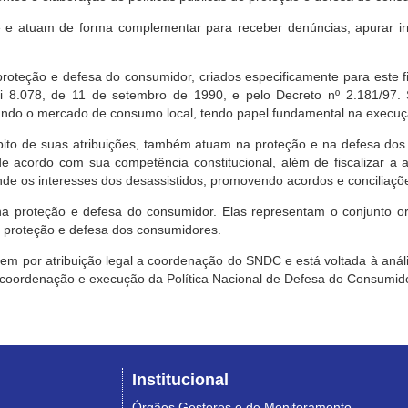
e atuam de forma complementar para receber denúncias, apurar irr
roteção e defesa do consumidor, criados especificamente para este f
ei 8.078, de 11 de setembro de 1990, e pelo Decreto nº 2.181/97.
ndo o mercado de consumo local, tendo papel fundamental na execuçã
mbito de suas atribuições, também atuam na proteção e na defesa dos
 acordo com sua competência constitucional, além de fiscalizar a ap
ende os interesses dos desassistidos, promovendo acordos e conciliaçõ
na proteção e defesa do consumidor. Elas representam o conjunto o
e proteção e defesa dos consumidores.
 tem por atribuição legal a coordenação do SNDC e está voltada à aná
, coordenação e execução da Política Nacional de Defesa do Consumido
Institucional
Órgãos Gestores e de Monitoramento