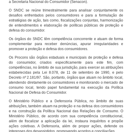
a Secretaria Nacional do Consumidor (Senacon).
O SNDC se reúne trimestralmente para analisar conjuntamente os
desafios enfrentados pelos consumidores e para a formulação de
estratégias de ação, tais como, fiscalizações conjuntas, harmonização
de entendimentos e elaboração de políticas públicas de proteção e
defesa do consumidor.
Os órgãos do SNDC têm competência concorrente e atuam de forma
complementar para receber denúncias, apurar irregularidades e
promover a proteção e defesa dos consumidores.
Os Procons são órgãos estaduais e municipais de proteção e defesa
do consumidor, criados especificamente para este fim, com
competências, no âmbito de sua jurisdição, para exercer as atribuições
estabelecidas pela Lei 8.078, de 11 de setembro de 1990, e pelo
Decreto nº 2.181/97. São, portanto, órgãos que atuam no âmbito local,
atendendo diretamente os consumidores e monitorando o mercado de
consumo local, tendo papel fundamental na execução da Política
Nacional de Defesa do Consumidor.
O Ministério Público e a Defensoria Pública, no âmbito de suas
atribuições, também atuam na proteção e na defesa dos consumidores
e na construção da Política Nacional das Relações de Consumo. O
Ministério Público, de acordo com sua competência constitucional,
além de fiscalizar a aplicação da lei, instaura inquéritos e propõe
ações coletivas. A Defensoria, além de propor ações, defende os
interesses dos desassistidos, promovendo acordos e conciliações.