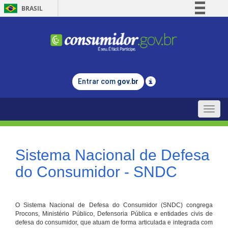
BRASIL
Simplifique!
Comunica BR
Participe
Acesso à informação
Entrar com
gov.br
Legislação
Canais
Toggle
naviga
Sistema Nacional de Defesa
do Consumidor - SNDC
O Sistema Nacional de Defesa do Consumidor (SNDC) congrega
Procons, Ministério Público, Defensoria Pública e entidades civis de
defesa do consumidor, que atuam de forma articulada e integrada com