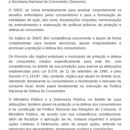
a Secretaria Nacional do Consumidor (Senacon).
O SNDC se reúne trimestralmente para analisar conjuntamente os
desafios enfrentados pelos consumidores e para a formulação de
estratégias de ação, tais como, fiscalizações conjuntas, harmonização
de entendimentos e elaboração de políticas públicas de proteção e
defesa do consumidor.
Os órgãos do SNDC têm competência concorrente e atuam de forma
complementar para receber denúncias, apurar irregularidades e
promover a proteção e defesa dos consumidores.
Os Procons são órgãos estaduais e municipais de proteção e defesa
do consumidor, criados especificamente para este fim, com
competências, no âmbito de sua jurisdição, para exercer as atribuições
estabelecidas pela Lei 8.078, de 11 de setembro de 1990, e pelo
Decreto nº 2.181/97. São, portanto, órgãos que atuam no âmbito local,
atendendo diretamente os consumidores e monitorando o mercado de
consumo local, tendo papel fundamental na execução da Política
Nacional de Defesa do Consumidor.
O Ministério Público e a Defensoria Pública, no âmbito de suas
atribuições, também atuam na proteção e na defesa dos consumidores
e na construção da Política Nacional das Relações de Consumo. O
Ministério Público, de acordo com sua competência constitucional,
além de fiscalizar a aplicação da lei, instaura inquéritos e propõe
ações coletivas. A Defensoria, além de propor ações, defende os
interesses dos desassistidos, promovendo acordos e conciliações.