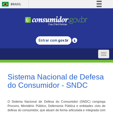
BRASIL
Simplifique!
Comunica BR
Participe
Acesso à informação
Entrar com
gov.br
Legislação
Canais
Toggle
naviga
Sistema Nacional de Defesa
do Consumidor - SNDC
O Sistema Nacional de Defesa do Consumidor (SNDC) congrega
Procons, Ministério Público, Defensoria Pública e entidades civis de
defesa do consumidor, que atuam de forma articulada e integrada com