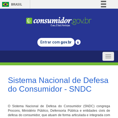
BRASIL
Simplifique!
Comunica BR
Participe
Acesso à informação
Entrar com
gov.br
Legislação
Canais
Toggle
naviga
Sistema Nacional de Defesa
do Consumidor - SNDC
O Sistema Nacional de Defesa do Consumidor (SNDC) congrega
Procons, Ministério Público, Defensoria Pública e entidades civis de
defesa do consumidor, que atuam de forma articulada e integrada com