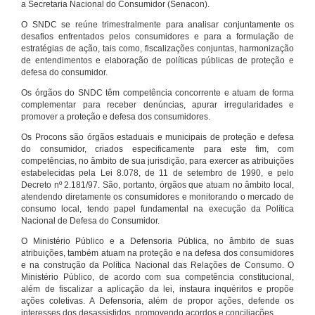
a Secretaria Nacional do Consumidor (Senacon).
O SNDC se reúne trimestralmente para analisar conjuntamente os
desafios enfrentados pelos consumidores e para a formulação de
estratégias de ação, tais como, fiscalizações conjuntas, harmonização
de entendimentos e elaboração de políticas públicas de proteção e
defesa do consumidor.
Os órgãos do SNDC têm competência concorrente e atuam de forma
complementar para receber denúncias, apurar irregularidades e
promover a proteção e defesa dos consumidores.
Os Procons são órgãos estaduais e municipais de proteção e defesa
do consumidor, criados especificamente para este fim, com
competências, no âmbito de sua jurisdição, para exercer as atribuições
estabelecidas pela Lei 8.078, de 11 de setembro de 1990, e pelo
Decreto nº 2.181/97. São, portanto, órgãos que atuam no âmbito local,
atendendo diretamente os consumidores e monitorando o mercado de
consumo local, tendo papel fundamental na execução da Política
Nacional de Defesa do Consumidor.
O Ministério Público e a Defensoria Pública, no âmbito de suas
atribuições, também atuam na proteção e na defesa dos consumidores
e na construção da Política Nacional das Relações de Consumo. O
Ministério Público, de acordo com sua competência constitucional,
além de fiscalizar a aplicação da lei, instaura inquéritos e propõe
ações coletivas. A Defensoria, além de propor ações, defende os
interesses dos desassistidos, promovendo acordos e conciliações.