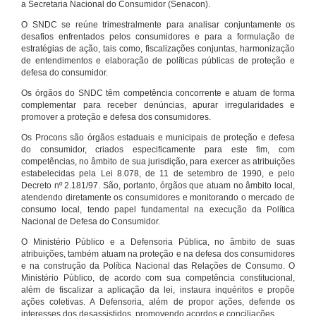
a Secretaria Nacional do Consumidor (Senacon).
O SNDC se reúne trimestralmente para analisar conjuntamente os
desafios enfrentados pelos consumidores e para a formulação de
estratégias de ação, tais como, fiscalizações conjuntas, harmonização
de entendimentos e elaboração de políticas públicas de proteção e
defesa do consumidor.
Os órgãos do SNDC têm competência concorrente e atuam de forma
complementar para receber denúncias, apurar irregularidades e
promover a proteção e defesa dos consumidores.
Os Procons são órgãos estaduais e municipais de proteção e defesa
do consumidor, criados especificamente para este fim, com
competências, no âmbito de sua jurisdição, para exercer as atribuições
estabelecidas pela Lei 8.078, de 11 de setembro de 1990, e pelo
Decreto nº 2.181/97. São, portanto, órgãos que atuam no âmbito local,
atendendo diretamente os consumidores e monitorando o mercado de
consumo local, tendo papel fundamental na execução da Política
Nacional de Defesa do Consumidor.
O Ministério Público e a Defensoria Pública, no âmbito de suas
atribuições, também atuam na proteção e na defesa dos consumidores
e na construção da Política Nacional das Relações de Consumo. O
Ministério Público, de acordo com sua competência constitucional,
além de fiscalizar a aplicação da lei, instaura inquéritos e propõe
ações coletivas. A Defensoria, além de propor ações, defende os
interesses dos desassistidos, promovendo acordos e conciliações.