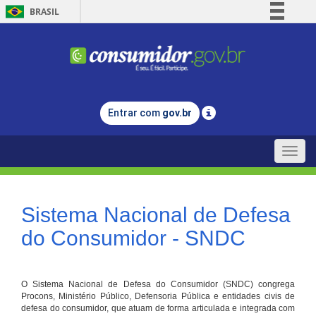
BRASIL
Simplifique!
Comunica BR
Participe
Acesso à informação
Entrar com
gov.br
Legislação
Canais
Toggle
naviga
Sistema Nacional de Defesa
do Consumidor - SNDC
O Sistema Nacional de Defesa do Consumidor (SNDC) congrega
Procons, Ministério Público, Defensoria Pública e entidades civis de
defesa do consumidor, que atuam de forma articulada e integrada com