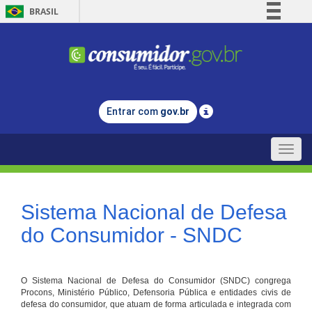
BRASIL
Simplifique!
Comunica BR
Participe
Acesso à informação
Entrar com
gov.br
Legislação
Canais
Toggle
naviga
Sistema Nacional de Defesa
do Consumidor - SNDC
O Sistema Nacional de Defesa do Consumidor (SNDC) congrega
Procons, Ministério Público, Defensoria Pública e entidades civis de
defesa do consumidor, que atuam de forma articulada e integrada com