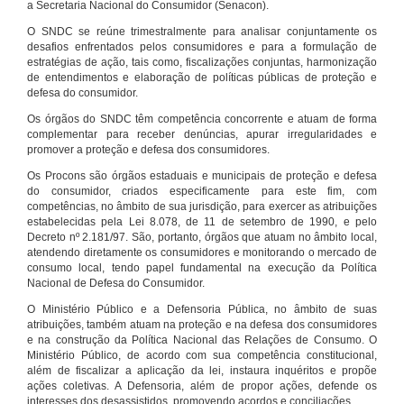
a Secretaria Nacional do Consumidor (Senacon).
O SNDC se reúne trimestralmente para analisar conjuntamente os
desafios enfrentados pelos consumidores e para a formulação de
estratégias de ação, tais como, fiscalizações conjuntas, harmonização
de entendimentos e elaboração de políticas públicas de proteção e
defesa do consumidor.
Os órgãos do SNDC têm competência concorrente e atuam de forma
complementar para receber denúncias, apurar irregularidades e
promover a proteção e defesa dos consumidores.
Os Procons são órgãos estaduais e municipais de proteção e defesa
do consumidor, criados especificamente para este fim, com
competências, no âmbito de sua jurisdição, para exercer as atribuições
estabelecidas pela Lei 8.078, de 11 de setembro de 1990, e pelo
Decreto nº 2.181/97. São, portanto, órgãos que atuam no âmbito local,
atendendo diretamente os consumidores e monitorando o mercado de
consumo local, tendo papel fundamental na execução da Política
Nacional de Defesa do Consumidor.
O Ministério Público e a Defensoria Pública, no âmbito de suas
atribuições, também atuam na proteção e na defesa dos consumidores
e na construção da Política Nacional das Relações de Consumo. O
Ministério Público, de acordo com sua competência constitucional,
além de fiscalizar a aplicação da lei, instaura inquéritos e propõe
ações coletivas. A Defensoria, além de propor ações, defende os
interesses dos desassistidos, promovendo acordos e conciliações.