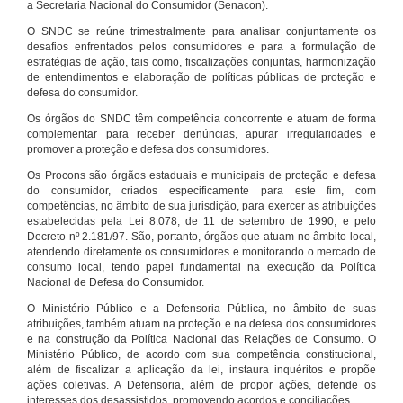
a Secretaria Nacional do Consumidor (Senacon).
O SNDC se reúne trimestralmente para analisar conjuntamente os
desafios enfrentados pelos consumidores e para a formulação de
estratégias de ação, tais como, fiscalizações conjuntas, harmonização
de entendimentos e elaboração de políticas públicas de proteção e
defesa do consumidor.
Os órgãos do SNDC têm competência concorrente e atuam de forma
complementar para receber denúncias, apurar irregularidades e
promover a proteção e defesa dos consumidores.
Os Procons são órgãos estaduais e municipais de proteção e defesa
do consumidor, criados especificamente para este fim, com
competências, no âmbito de sua jurisdição, para exercer as atribuições
estabelecidas pela Lei 8.078, de 11 de setembro de 1990, e pelo
Decreto nº 2.181/97. São, portanto, órgãos que atuam no âmbito local,
atendendo diretamente os consumidores e monitorando o mercado de
consumo local, tendo papel fundamental na execução da Política
Nacional de Defesa do Consumidor.
O Ministério Público e a Defensoria Pública, no âmbito de suas
atribuições, também atuam na proteção e na defesa dos consumidores
e na construção da Política Nacional das Relações de Consumo. O
Ministério Público, de acordo com sua competência constitucional,
além de fiscalizar a aplicação da lei, instaura inquéritos e propõe
ações coletivas. A Defensoria, além de propor ações, defende os
interesses dos desassistidos, promovendo acordos e conciliações.