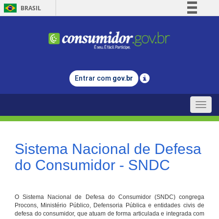
BRASIL
Simplifique!
Comunica BR
Participe
Acesso à informação
Entrar com
gov.br
Legislação
Canais
Toggle
naviga
Sistema Nacional de Defesa
do Consumidor - SNDC
O Sistema Nacional de Defesa do Consumidor (SNDC) congrega
Procons, Ministério Público, Defensoria Pública e entidades civis de
defesa do consumidor, que atuam de forma articulada e integrada com