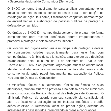
a Secretaria Nacional do Consumidor (Senacon).
O SNDC se reúne trimestralmente para analisar conjuntamente os
desafios enfrentados pelos consumidores e para a formulação de
estratégias de ação, tais como, fiscalizações conjuntas, harmonização
de entendimentos e elaboração de políticas públicas de proteção e
defesa do consumidor.
Os órgãos do SNDC têm competência concorrente e atuam de forma
complementar para receber denúncias, apurar irregularidades e
promover a proteção e defesa dos consumidores.
Os Procons são órgãos estaduais e municipais de proteção e defesa
do consumidor, criados especificamente para este fim, com
competências, no âmbito de sua jurisdição, para exercer as atribuições
estabelecidas pela Lei 8.078, de 11 de setembro de 1990, e pelo
Decreto nº 2.181/97. São, portanto, órgãos que atuam no âmbito local,
atendendo diretamente os consumidores e monitorando o mercado de
consumo local, tendo papel fundamental na execução da Política
Nacional de Defesa do Consumidor.
O Ministério Público e a Defensoria Pública, no âmbito de suas
atribuições, também atuam na proteção e na defesa dos consumidores
e na construção da Política Nacional das Relações de Consumo. O
Ministério Público, de acordo com sua competência constitucional,
além de fiscalizar a aplicação da lei, instaura inquéritos e propõe
ações coletivas. A Defensoria, além de propor ações, defende os
interesses dos desassistidos, promovendo acordos e conciliações.