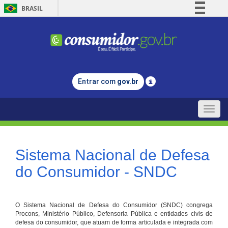
BRASIL
Simplifique!
Comunica BR
Participe
Acesso à informação
Entrar com
gov.br
Legislação
Canais
Toggle
naviga
Sistema Nacional de Defesa
do Consumidor - SNDC
O Sistema Nacional de Defesa do Consumidor (SNDC) congrega
Procons, Ministério Público, Defensoria Pública e entidades civis de
defesa do consumidor, que atuam de forma articulada e integrada com