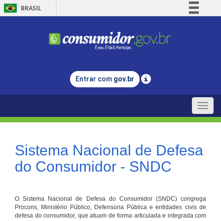
BRASIL
Simplifique!
Comunica BR
Participe
Acesso à informação
Entrar com
gov.br
Legislação
Canais
Toggle
naviga
Sistema Nacional de Defesa
do Consumidor - SNDC
O Sistema Nacional de Defesa do Consumidor (SNDC) congrega
Procons, Ministério Público, Defensoria Pública e entidades civis de
defesa do consumidor, que atuam de forma articulada e integrada com