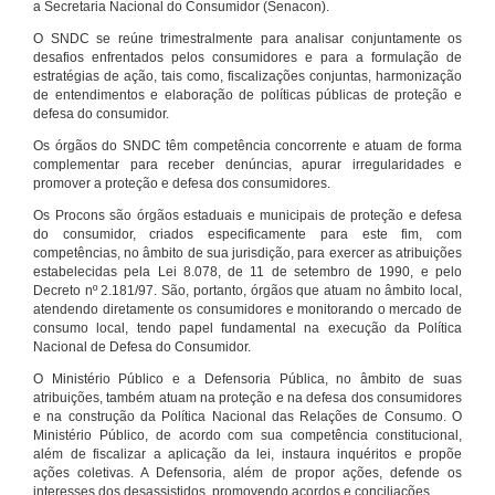
a Secretaria Nacional do Consumidor (Senacon).
O SNDC se reúne trimestralmente para analisar conjuntamente os
desafios enfrentados pelos consumidores e para a formulação de
estratégias de ação, tais como, fiscalizações conjuntas, harmonização
de entendimentos e elaboração de políticas públicas de proteção e
defesa do consumidor.
Os órgãos do SNDC têm competência concorrente e atuam de forma
complementar para receber denúncias, apurar irregularidades e
promover a proteção e defesa dos consumidores.
Os Procons são órgãos estaduais e municipais de proteção e defesa
do consumidor, criados especificamente para este fim, com
competências, no âmbito de sua jurisdição, para exercer as atribuições
estabelecidas pela Lei 8.078, de 11 de setembro de 1990, e pelo
Decreto nº 2.181/97. São, portanto, órgãos que atuam no âmbito local,
atendendo diretamente os consumidores e monitorando o mercado de
consumo local, tendo papel fundamental na execução da Política
Nacional de Defesa do Consumidor.
O Ministério Público e a Defensoria Pública, no âmbito de suas
atribuições, também atuam na proteção e na defesa dos consumidores
e na construção da Política Nacional das Relações de Consumo. O
Ministério Público, de acordo com sua competência constitucional,
além de fiscalizar a aplicação da lei, instaura inquéritos e propõe
ações coletivas. A Defensoria, além de propor ações, defende os
interesses dos desassistidos, promovendo acordos e conciliações.