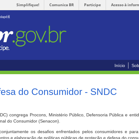
Simplifique!
Comunica BR
Participe
Acesso à infor
odapé
4
Início
Sob
efesa do Consumidor - SNDC
) congrega Procons, Ministério Público, Defensoria Pública e enti
ional do Consumidor (Senacon).
conjuntamente os desafios enfrentados pelos consumidores e para 
ntos e elaboração de políticas públicas de proteção e defesa do cons