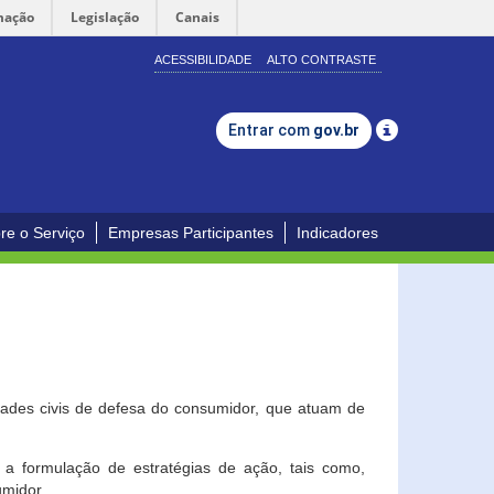
mação
Legislação
Canais
ACESSIBILIDADE
ALTO CONTRASTE
Entrar com
gov.br
re o Serviço
Empresas Participantes
Indicadores
dades civis de defesa do consumidor, que atuam de
a formulação de estratégias de ação, tais como,
umidor.