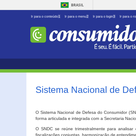
BRASIL
Ir para o conteúdo
1
Ir para o menu
2
Ir para o login
3
Ir para o r
Sistema Nacional de D
O Sistema Nacional de Defesa do Consumidor (SNDC
forma articulada e integrada com a Secretaria Nac
O SNDC se reúne trimestralmente para analisar 
fiscalizações conjuntas, harmonização de entendime