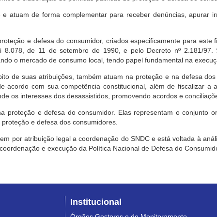
e atuam de forma complementar para receber denúncias, apurar irr
roteção e defesa do consumidor, criados especificamente para este f
ei 8.078, de 11 de setembro de 1990, e pelo Decreto nº 2.181/97.
ndo o mercado de consumo local, tendo papel fundamental na execuçã
mbito de suas atribuições, também atuam na proteção e na defesa dos
 acordo com sua competência constitucional, além de fiscalizar a ap
ende os interesses dos desassistidos, promovendo acordos e conciliaçõ
na proteção e defesa do consumidor. Elas representam o conjunto o
e proteção e defesa dos consumidores.
 tem por atribuição legal a coordenação do SNDC e está voltada à aná
, coordenação e execução da Política Nacional de Defesa do Consumido
Institucional
Órgãos Gestores e de Monitoramento