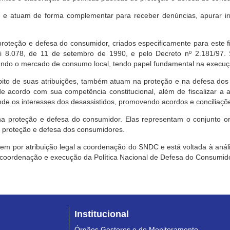
e atuam de forma complementar para receber denúncias, apurar irr
roteção e defesa do consumidor, criados especificamente para este f
ei 8.078, de 11 de setembro de 1990, e pelo Decreto nº 2.181/97.
ndo o mercado de consumo local, tendo papel fundamental na execuçã
mbito de suas atribuições, também atuam na proteção e na defesa dos
 acordo com sua competência constitucional, além de fiscalizar a ap
ende os interesses dos desassistidos, promovendo acordos e conciliaçõ
na proteção e defesa do consumidor. Elas representam o conjunto o
e proteção e defesa dos consumidores.
 tem por atribuição legal a coordenação do SNDC e está voltada à aná
, coordenação e execução da Política Nacional de Defesa do Consumido
Institucional
Órgãos Gestores e de Monitoramento