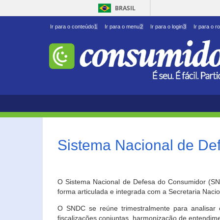
BRASIL
Ir para o conteúdo
1
Ir para o menu
2
Ir para o login
3
Ir para o r
Sistema Nacional de D
O Sistema Nacional de Defesa do Consumidor (SNDC
forma articulada e integrada com a Secretaria Nac
O SNDC se reúne trimestralmente para analisar 
fiscalizações conjuntas, harmonização de entendime