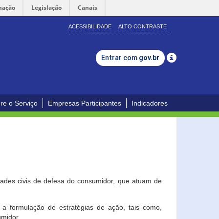
mação
Legislação
Canais
ACESSIBILIDADE
ALTO CONTRASTE
Entrar com
gov.br
re o Serviço
Empresas Participantes
Indicadores
dades civis de defesa do consumidor, que atuam de
a formulação de estratégias de ação, tais como,
umidor.