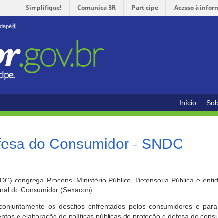
Simplifique!
Comunica BR
Participe
Acesso à infor
odapé
4
Início
Sob
efesa do Consumidor - SNDC
) congrega Procons, Ministério Público, Defensoria Pública e enti
ional do Consumidor (Senacon).
conjuntamente os desafios enfrentados pelos consumidores e para 
ntos e elaboração de políticas públicas de proteção e defesa do cons