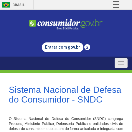
BRASIL
Simplifique!
Comunica BR
Participe
Acesso à informação
Entrar com
gov.br
Legislação
Canais
Toggle
naviga
Sistema Nacional de Defesa
do Consumidor - SNDC
O Sistema Nacional de Defesa do Consumidor (SNDC) congrega
Procons, Ministério Público, Defensoria Pública e entidades civis de
defesa do consumidor, que atuam de forma articulada e integrada com