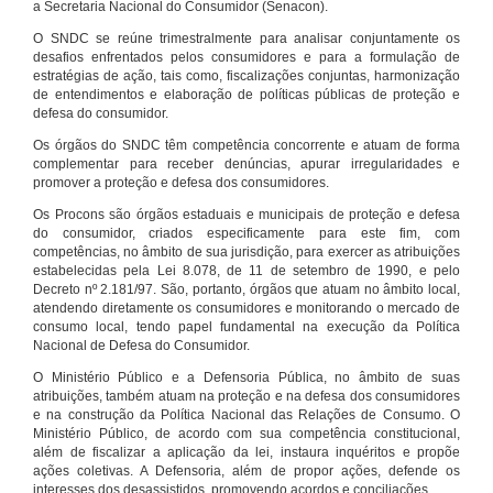
a Secretaria Nacional do Consumidor (Senacon).
O SNDC se reúne trimestralmente para analisar conjuntamente os
desafios enfrentados pelos consumidores e para a formulação de
estratégias de ação, tais como, fiscalizações conjuntas, harmonização
de entendimentos e elaboração de políticas públicas de proteção e
defesa do consumidor.
Os órgãos do SNDC têm competência concorrente e atuam de forma
complementar para receber denúncias, apurar irregularidades e
promover a proteção e defesa dos consumidores.
Os Procons são órgãos estaduais e municipais de proteção e defesa
do consumidor, criados especificamente para este fim, com
competências, no âmbito de sua jurisdição, para exercer as atribuições
estabelecidas pela Lei 8.078, de 11 de setembro de 1990, e pelo
Decreto nº 2.181/97. São, portanto, órgãos que atuam no âmbito local,
atendendo diretamente os consumidores e monitorando o mercado de
consumo local, tendo papel fundamental na execução da Política
Nacional de Defesa do Consumidor.
O Ministério Público e a Defensoria Pública, no âmbito de suas
atribuições, também atuam na proteção e na defesa dos consumidores
e na construção da Política Nacional das Relações de Consumo. O
Ministério Público, de acordo com sua competência constitucional,
além de fiscalizar a aplicação da lei, instaura inquéritos e propõe
ações coletivas. A Defensoria, além de propor ações, defende os
interesses dos desassistidos, promovendo acordos e conciliações.