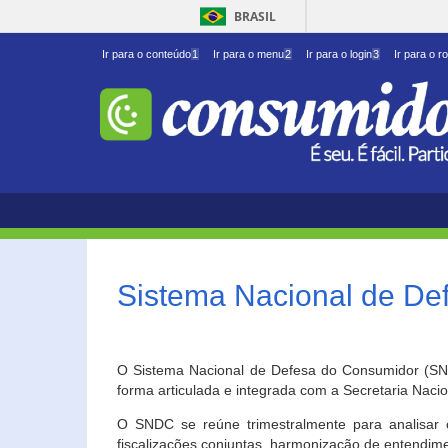
BRASIL
Ir para o conteúdo
1
Ir para o menu
2
Ir para o login
3
Ir para o r
Sistema Nacional de D
O Sistema Nacional de Defesa do Consumidor (SNDC
forma articulada e integrada com a Secretaria Nac
O SNDC se reúne trimestralmente para analisar 
fiscalizações conjuntas, harmonização de entendime