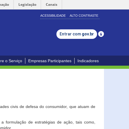
mação
Legislação
Canais
ACESSIBILIDADE
ALTO CONTRASTE
Entrar com
gov.br
re o Serviço
Empresas Participantes
Indicadores
dades civis de defesa do consumidor, que atuam de
a formulação de estratégias de ação, tais como,
umidor.