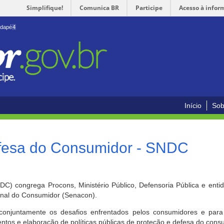
Simplifique!
Comunica BR
Participe
Acesso à infor
odapé
4
Início
Sob
efesa do Consumidor - SNDC
) congrega Procons, Ministério Público, Defensoria Pública e enti
ional do Consumidor (Senacon).
conjuntamente os desafios enfrentados pelos consumidores e para 
ntos e elaboração de políticas públicas de proteção e defesa do cons