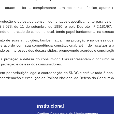
e atuam de forma complementar para receber denúncias, apurar irr
roteção e defesa do consumidor, criados especificamente para este f
ei 8.078, de 11 de setembro de 1990, e pelo Decreto nº 2.181/97.
ndo o mercado de consumo local, tendo papel fundamental na execuçã
mbito de suas atribuições, também atuam na proteção e na defesa dos
 acordo com sua competência constitucional, além de fiscalizar a ap
ende os interesses dos desassistidos, promovendo acordos e conciliaçõ
na proteção e defesa do consumidor. Elas representam o conjunto o
e proteção e defesa dos consumidores.
 tem por atribuição legal a coordenação do SNDC e está voltada à aná
, coordenação e execução da Política Nacional de Defesa do Consumido
Institucional
Órgãos Gestores e de Monitoramento